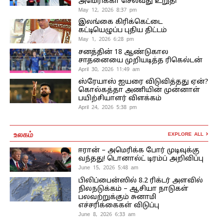
அமெரிக்கா செல்வது உறுதி
May 12, 2026 8:37 pm
இலங்கை கிரிக்கெட்டை
கட்டியெழுப்ப புதிய திட்டம்
May 1, 2026 6:28 pm
சனத்தின் 18 ஆண்டுகால
சாதனையை முறியடித்த ரிகெல்டன்
April 30, 2026 11:49 am
ஸ்ரேயாஸ் ஐயரை விடுவித்தது ஏன்?
கொல்கத்தா அணியின் முன்னாள்
பயிற்சியாளர் விளக்கம்
April 24, 2026 5:38 pm
உலகம்
EXPLORE ALL
ஈரான் – அமெரிக்க போர் முடிவுக்கு
வந்தது! டொனால்ட் டிரம்ப் அறிவிப்பு
June 15, 2026 5:48 am
பிலிப்பைன்ஸில் 8.2 ரிக்டர் அளவில்
நிலநடுக்கம் – ஆசியா நாடுகள்
பலவற்றுக்கும் சுனாமி
எச்சரிக்கைகள் விடுப்பு
June 8, 2026 6:33 am