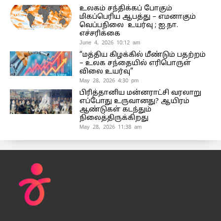
உலகம் சந்திக்கப் போகும்
மிகப்பெரிய ஆபத்து – எமனாகும்
வெப்பநிலை உயர்வு ; ஐ.நா.
எச்சரிக்கை
June 4, 2026 10:12 am
“மத்திய கிழக்கில் மீண்டும் பதற்றம்
– உலக சந்தையில் எரிபொருள்
விலை உயர்வு”
May 28, 2026 4:30 pm
பிரித்தானிய மன்னராட்சி வரலாறு
எப்போது உருவானது? ஆயிரம்
ஆண்டுகள் கடந்தும்
நிலைத்திருக்கிறது
May 28, 2026 11:38 am