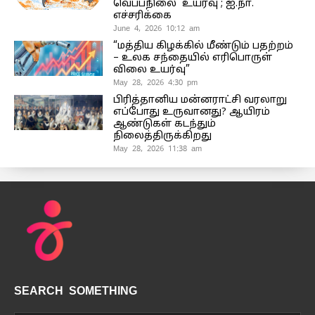
வெப்பநிலை உயர்வு ; ஐ.நா.
எச்சரிக்கை
June 4, 2026 10:12 am
“மத்திய கிழக்கில் மீண்டும் பதற்றம்
– உலக சந்தையில் எரிபொருள்
விலை உயர்வு”
May 28, 2026 4:30 pm
பிரித்தானிய மன்னராட்சி வரலாறு
எப்போது உருவானது? ஆயிரம்
ஆண்டுகள் கடந்தும்
நிலைத்திருக்கிறது
May 28, 2026 11:38 am
SEARCH SOMETHING