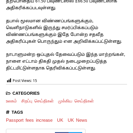
தற்போதைய 61.50 பவுண்ட்ஸில் £66.50 பவுண்ட்ஸாக
அதிகரிக்கப்படவுள்ளது.
தபால் மூலமான விண்ணப்பங்களுக்கும்,
வெளிநாடுகளில் இருந்து சமர்ப்பிக்கப்படும்
விண்ணப்பங்களுக்கும் இதே போன்ற சதவீத
அதிகரிப்புகள் பொருந்தும் என அறிவிக்கப்பட்டுள்ளது.
நாடாளுமன்ற ஒப்புதல் தேவைப்படும் இந்த மாற்றங்கள்,
நாளை எட்டாம் திகதி முதல் நடைமுறைப்படுத்த
திட்டமிட்டுள்ளதாக தெரிவிக்கப்பட்டுள்ளது.
Post Views:
15
CATEGORIES
உலகம்
சிறப்பு செய்திகள்
முக்கிய செய்திகள்
TAGS
Passport fees increase
UK
UK News