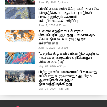
June 15, 2026 5:48 am
பிலிப்பைன்ஸில் 8.2 ரிக்டர் அளவில்
நிலநடுக்கம் – ஆசியா நாடுகள்
பலவற்றுக்கும் சுனாமி
எச்சரிக்கைகள் விடுப்பு
June 8, 2026 6:33 am
உலகம் சந்திக்கப் போகும்
மிகப்பெரிய ஆபத்து – எமனாகும்
வெப்பநிலை உயர்வு ; ஐ.நா.
எச்சரிக்கை
June 4, 2026 10:12 am
“மத்திய கிழக்கில் மீண்டும் பதற்றம்
– உலக சந்தையில் எரிபொருள்
விலை உயர்வு”
May 28, 2026 4:30 pm
பிரித்தானிய மன்னராட்சி வரலாறு
எப்போது உருவானது? ஆயிரம்
ஆண்டுகள் கடந்தும்
நிலைத்திருக்கிறது
May 28, 2026 11:38 am