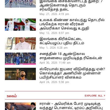
இலங்கை சைக்கிளோட்டத் துறை: 7
ஆண்டுகளாகத் தொடரும்
சர்வதேசத் தடை
May 27, 2026 4:19 pm
உலகக் கிண்ண கால்பந்து தொடரில்
பங்கேற்க ஈரான் வீரர்கள்
அமெரிக்கா செல்வது உறுதி
May 12, 2026 8:37 pm
இலங்கை கிரிக்கெட்டை
கட்டியெழுப்ப புதிய திட்டம்
May 1, 2026 6:28 pm
சனத்தின் 18 ஆண்டுகால
சாதனையை முறியடித்த ரிகெல்டன்
April 30, 2026 11:49 am
ஸ்ரேயாஸ் ஐயரை விடுவித்தது ஏன்?
கொல்கத்தா அணியின் முன்னாள்
பயிற்சியாளர் விளக்கம்
April 24, 2026 5:38 pm
உலகம்
EXPLORE ALL
ஈரான் – அமெரிக்க போர் முடிவுக்கு
வந்தது! டொனால்ட் டிரம்ப் அறிவிப்பு