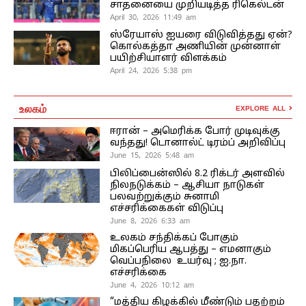
சாதனையை முறியடித்த ரிகெல்டன்
April 30, 2026 11:49 am
ஸ்ரேயாஸ் ஐயரை விடுவித்தது ஏன்?
கொல்கத்தா அணியின் முன்னாள்
பயிற்சியாளர் விளக்கம்
April 24, 2026 5:38 pm
உலகம்
EXPLORE ALL
ஈரான் – அமெரிக்க போர் முடிவுக்கு
வந்தது! டொனால்ட் டிரம்ப் அறிவிப்பு
June 15, 2026 5:48 am
பிலிப்பைன்ஸில் 8.2 ரிக்டர் அளவில்
நிலநடுக்கம் – ஆசியா நாடுகள்
பலவற்றுக்கும் சுனாமி
எச்சரிக்கைகள் விடுப்பு
June 8, 2026 6:33 am
உலகம் சந்திக்கப் போகும்
மிகப்பெரிய ஆபத்து – எமனாகும்
வெப்பநிலை உயர்வு ; ஐ.நா.
எச்சரிக்கை
June 4, 2026 10:12 am
“மத்திய கிழக்கில் மீண்டும் பதற்றம்