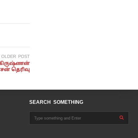
OLDER POST
 கிருஷ்ணன்
சன் தெரிவு
SEARCH SOMETHING