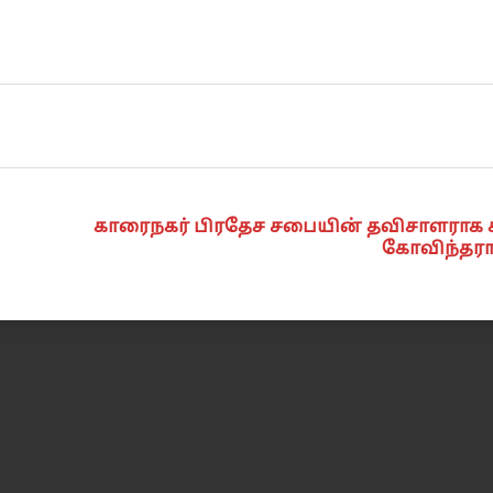
காரைநகர் பிரதேச சபையின் தவிசாளராக
கோவிந்தரா