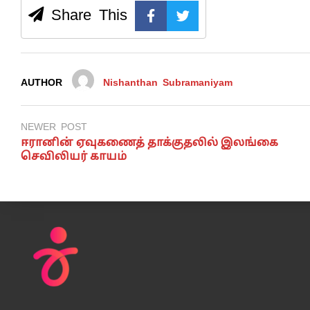
Share This
AUTHOR
Nishanthan Subramaniyam
NEWER POST
ஈரானின் ஏவுகணைத் தாக்குதலில் இலங்கை
செவிலியர் காயம்