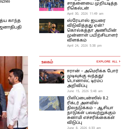
யில்
சாதனையை முறியடித்த
ரிகெல்டன்
April 30, 2026 11:49 am
ஸ்ரேயாஸ் ஐயரை
த்ய காந்த
விடுவித்தது ஏன்?
 ஜனாதிபதி
கொல்கத்தா அணியின்
முன்னாள் பயிற்சியாளர்
விளக்கம்
April 24, 2026 5:38 pm
உலகம்
EXPLORE ALL
ஈரான் – அமெரிக்க போர்
முடிவுக்கு வந்தது!
டொனால்ட் டிரம்ப்
அறிவிப்பு
June 15, 2026 5:48 am
பிலிப்பைன்ஸில் 8.2
ரிக்டர் அளவில்
நிலநடுக்கம் – ஆசியா
நாடுகள் பலவற்றுக்கும்
சுனாமி எச்சரிக்கைகள்
விடுப்பு
June 8, 2026 6:33 am