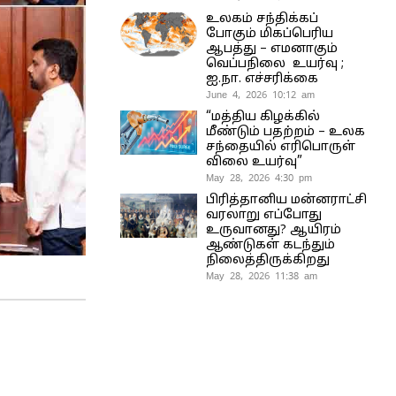
உலகம் சந்திக்கப்
போகும் மிகப்பெரிய
ஆபத்து – எமனாகும்
வெப்பநிலை உயர்வு ;
ஐ.நா. எச்சரிக்கை
June 4, 2026 10:12 am
“மத்திய கிழக்கில்
மீண்டும் பதற்றம் – உலக
சந்தையில் எரிபொருள்
விலை உயர்வு”
May 28, 2026 4:30 pm
பிரித்தானிய மன்னராட்சி
வரலாறு எப்போது
உருவானது? ஆயிரம்
ஆண்டுகள் கடந்தும்
நிலைத்திருக்கிறது
May 28, 2026 11:38 am