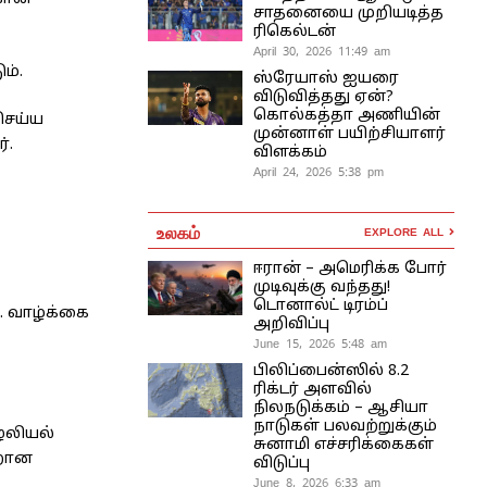
சாதனையை முறியடித்த
ரிகெல்டன்
April 30, 2026 11:49 am
ம்.
ஸ்ரேயாஸ் ஐயரை
விடுவித்தது ஏன்?
கொல்கத்தா அணியின்
செய்ய
முன்னாள் பயிற்சியாளர்
்.
விளக்கம்
April 24, 2026 5:38 pm
உலகம்
EXPLORE ALL
ஈரான் – அமெரிக்க போர்
முடிவுக்கு வந்தது!
டொனால்ட் டிரம்ப்
. வாழ்க்கை
அறிவிப்பு
June 15, 2026 5:48 am
பிலிப்பைன்ஸில் 8.2
ரிக்டர் அளவில்
நிலநடுக்கம் – ஆசியா
நாடுகள் பலவற்றுக்கும்
ழலியல்
சுனாமி எச்சரிக்கைகள்
ாறான
விடுப்பு
June 8, 2026 6:33 am