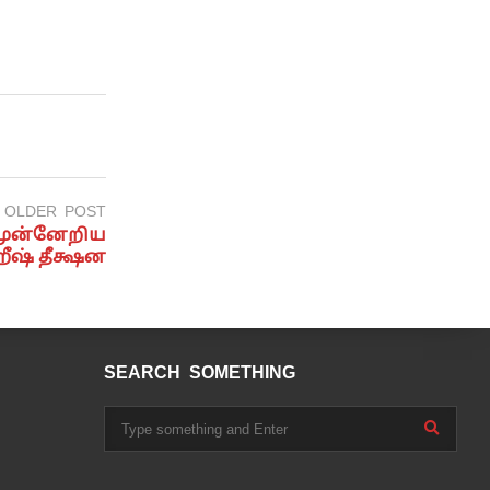
OLDER POST
 முன்னேறிய
ீஷ் தீக்ஷன
SEARCH SOMETHING