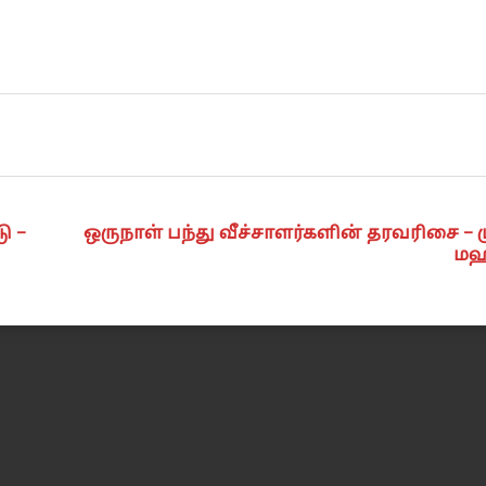
ு –
ஒருநாள் பந்து வீச்சாளர்களின் தரவரிசை –
மஹ