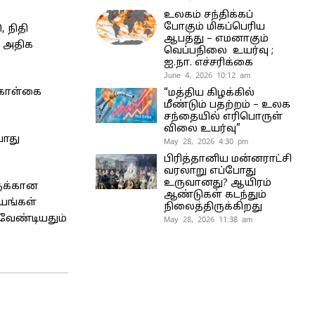
உலகம் சந்திக்கப்
போகும் மிகப்பெரிய
 நிதி
ஆபத்து – எமனாகும்
் அதிக
வெப்பநிலை உயர்வு ;
ஐ.நா. எச்சரிக்கை
June 4, 2026 10:12 am
கொள்கை
“மத்திய கிழக்கில்
மீண்டும் பதற்றம் – உலக
சந்தையில் எரிபொருள்
விலை உயர்வு”
ோது
May 28, 2026 4:30 pm
பிரித்தானிய மன்னராட்சி
வரலாறு எப்போது
உருவானது? ஆயிரம்
ளுக்கான
ஆண்டுகள் கடந்தும்
டயங்கள்
நிலைத்திருக்கிறது
 வேண்டியதும்
May 28, 2026 11:38 am