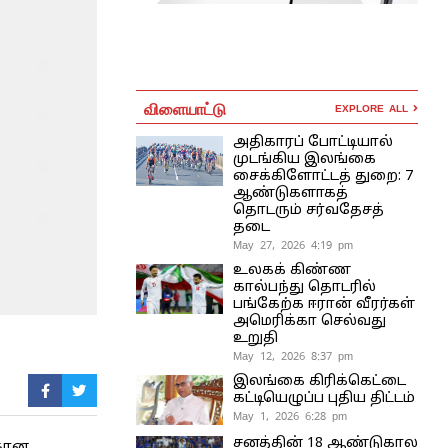
விளையாட்டு
EXPLORE ALL
அதிகாரப் போட்டியால்
முடங்கிய இலங்கை
சைக்கிளோட்டத் துறை: 7
ஆண்டுகளாகத்
தொடரும் சர்வதேசத்
தடை
May 27, 2026 4:19 pm
உலகக் கிண்ண
கால்பந்து தொடரில்
பங்கேற்க ஈரான் வீரர்கள்
அமெரிக்கா செல்வது
உறுதி
May 12, 2026 8:37 pm
இலங்கை கிரிக்கெட்டை
கட்டியெழுப்ப புதிய திட்டம்
May 1, 2026 6:28 pm
சனத்தின் 18 ஆண்டுகால
்கான