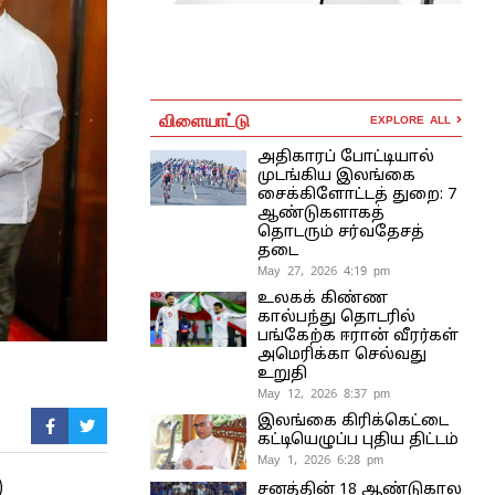
விளையாட்டு
EXPLORE ALL
அதிகாரப் போட்டியால்
முடங்கிய இலங்கை
சைக்கிளோட்டத் துறை: 7
ஆண்டுகளாகத்
தொடரும் சர்வதேசத்
தடை
May 27, 2026 4:19 pm
உலகக் கிண்ண
கால்பந்து தொடரில்
பங்கேற்க ஈரான் வீரர்கள்
அமெரிக்கா செல்வது
உறுதி
May 12, 2026 8:37 pm
இலங்கை கிரிக்கெட்டை
கட்டியெழுப்ப புதிய திட்டம்
May 1, 2026 6:28 pm
)
சனத்தின் 18 ஆண்டுகால