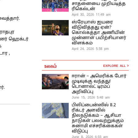
சாதனையை முறியடித்த
ரிகெல்டன்
April 30, 2026 11:49 am
ைத்தார்.
ஸ்ரேயாஸ் ஐயரை
விடுவித்தது ஏன்?
ராதபுர
கொல்கத்தா அணியின்
முன்னாள் பயிற்சியாளர்
னர் ஹெக்டர்
விளக்கம்
க
April 24, 2026 5:38 pm
ார ,
உலகம்
EXPLORE ALL
ஈரான் – அமெரிக்க போர்
முடிவுக்கு வந்தது!
டொனால்ட் டிரம்ப்
்.
அறிவிப்பு
June 15, 2026 5:48 am
பிலிப்பைன்ஸில் 8.2
ரிக்டர் அளவில்
நிலநடுக்கம் – ஆசியா
நாடுகள் பலவற்றுக்கும்
சுனாமி எச்சரிக்கைகள்
விடுப்பு
June 8, 2026 6:33 am