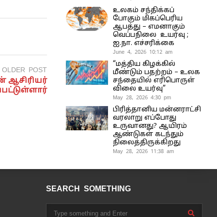
உலகம் சந்திக்கப்
போகும் மிகப்பெரிய
ஆபத்து – எமனாகும்
வெப்பநிலை உயர்வு ;
ஐ.நா. எச்சரிக்கை
June 4, 2026 10:12 am
“மத்திய கிழக்கில்
OLDER POST
மீண்டும் பதற்றம் – உலக
ன் ஆசிரியர்
சந்தையில் எரிபொருள்
விலை உயர்வு”
பட்டுள்ளார்
May 28, 2026 4:30 pm
பிரித்தானிய மன்னராட்சி
வரலாறு எப்போது
உருவானது? ஆயிரம்
ஆண்டுகள் கடந்தும்
நிலைத்திருக்கிறது
May 28, 2026 11:38 am
SEARCH SOMETHING