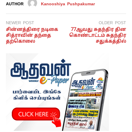
AUTHOR
Kanooshiya Pushpakumar
NEWER POST
OLDER POST
சின்னத்திரை நடிகை
77ஆவது சுதந்திர தின
சித்ராவின் தந்தை
கொண்டாட்டம் சுதந்திர
தற்கொலை
சதுக்கத்தில்