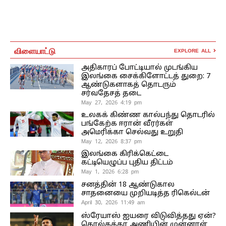
விளையாட்டு
EXPLORE ALL
அதிகாரப் போட்டியால் முடங்கிய
இலங்கை சைக்கிளோட்டத் துறை: 7
ஆண்டுகளாகத் தொடரும்
சர்வதேசத் தடை
May 27, 2026 4:19 pm
உலகக் கிண்ண கால்பந்து தொடரில்
பங்கேற்க ஈரான் வீரர்கள்
அமெரிக்கா செல்வது உறுதி
May 12, 2026 8:37 pm
இலங்கை கிரிக்கெட்டை
கட்டியெழுப்ப புதிய திட்டம்
May 1, 2026 6:28 pm
சனத்தின் 18 ஆண்டுகால
சாதனையை முறியடித்த ரிகெல்டன்
April 30, 2026 11:49 am
ஸ்ரேயாஸ் ஐயரை விடுவித்தது ஏன்?
கொல்கத்தா அணியின் முன்னாள்