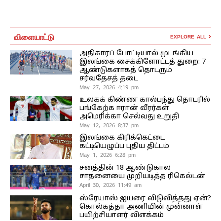
விளையாட்டு
EXPLORE ALL
அதிகாரப் போட்டியால் முடங்கிய
இலங்கை சைக்கிளோட்டத் துறை: 7
ஆண்டுகளாகத் தொடரும்
சர்வதேசத் தடை
May 27, 2026 4:19 pm
உலகக் கிண்ண கால்பந்து தொடரில்
பங்கேற்க ஈரான் வீரர்கள்
அமெரிக்கா செல்வது உறுதி
May 12, 2026 8:37 pm
இலங்கை கிரிக்கெட்டை
கட்டியெழுப்ப புதிய திட்டம்
May 1, 2026 6:28 pm
சனத்தின் 18 ஆண்டுகால
சாதனையை முறியடித்த ரிகெல்டன்
April 30, 2026 11:49 am
ஸ்ரேயாஸ் ஐயரை விடுவித்தது ஏன்?
கொல்கத்தா அணியின் முன்னாள்
பயிற்சியாளர் விளக்கம்