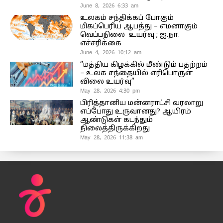
June 8, 2026 6:33 am
உலகம் சந்திக்கப் போகும்
மிகப்பெரிய ஆபத்து – எமனாகும்
வெப்பநிலை உயர்வு ; ஐ.நா.
எச்சரிக்கை
June 4, 2026 10:12 am
“மத்திய கிழக்கில் மீண்டும் பதற்றம்
– உலக சந்தையில் எரிபொருள்
விலை உயர்வு”
May 28, 2026 4:30 pm
பிரித்தானிய மன்னராட்சி வரலாறு
எப்போது உருவானது? ஆயிரம்
ஆண்டுகள் கடந்தும்
நிலைத்திருக்கிறது
May 28, 2026 11:38 am