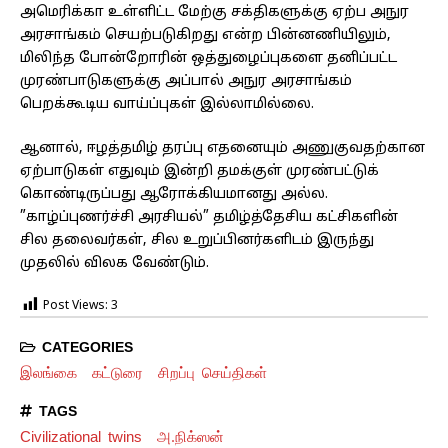
அமெரிக்கா உள்ளிட்ட மேற்கு சக்திகளுக்கு ஏற்ப அநுர
அரசாங்கம் செயற்படுகிறது என்ற பின்னணியிலும்,
மிலிந்த போன்றோரின் ஒத்துழைப்புகளை தனிப்பட்ட
முரண்பாடுகளுக்கு அப்பால் அநுர அரசாங்கம்
பெறக்கூடிய வாய்ப்புகள் இல்லாமில்லை.
ஆனால், ஈழத்தமிழ் தரப்பு எதனையும் அணுகுவதற்கான
ஏற்பாடுகள் எதுவும் இன்றி தமக்குள் முரண்பட்டுக்
கொண்டிருப்பது ஆரோக்கியமானது அல்ல.
”காழ்ப்புணர்ச்சி அரசியல்” தமிழ்த்தேசிய கட்சிகளின்
சில தலைவர்கள், சில உறுப்பினர்களிடம் இருந்து
முதலில் விலக வேண்டும்.
Post Views:
3
CATEGORIES
இலங்கை
கட்டுரை
சிறப்பு செய்திகள்
TAGS
Civilizational twins
அ.நிக்ஸன்