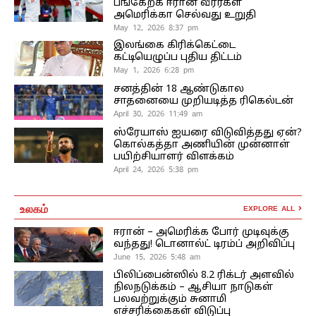
பங்கேற்க ஈரான் வீரர்கள்
அமெரிக்கா செல்வது உறுதி
May 12, 2026 8:37 pm
இலங்கை கிரிக்கெட்டை
கட்டியெழுப்ப புதிய திட்டம்
May 1, 2026 6:28 pm
சனத்தின் 18 ஆண்டுகால
சாதனையை முறியடித்த ரிகெல்டன்
April 30, 2026 11:49 am
ஸ்ரேயாஸ் ஐயரை விடுவித்தது ஏன்?
கொல்கத்தா அணியின் முன்னாள்
பயிற்சியாளர் விளக்கம்
April 24, 2026 5:38 pm
உலகம்
EXPLORE ALL
ஈரான் – அமெரிக்க போர் முடிவுக்கு
வந்தது! டொனால்ட் டிரம்ப் அறிவிப்பு
June 15, 2026 5:48 am
பிலிப்பைன்ஸில் 8.2 ரிக்டர் அளவில்
நிலநடுக்கம் – ஆசியா நாடுகள்
பலவற்றுக்கும் சுனாமி
எச்சரிக்கைகள் விடுப்பு