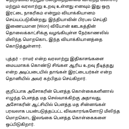
நெருங்கிய மற்றும் பன்முகத்தன்மை வாய்ந்த கலாசார
மற்றும் வரலாற்று உறவு உள்ளது எனவும் இது ஒரு
இரட்டை நாகரிகம் என்றும் வியாக்கியானம்
செய்யப்படுகின்றது. இந்தியாவின் பிரபல செய்தி
இணையமான (Wion) வியோன் ஊடகத்தின்
தொலைக்காட்சிக்கு வழங்கியுள்ள நேர்காணலில்
மிலிந்த மொறகொட இந்த வியாக்கியானத்தை
கொடுத்துள்ளார்.
புத்தர் – ராமர் என்ற வரலாற்று இதிகாசங்களை
மையமாகக் கொண்டு சிங்கள ஆரிய உறவு நீடித்தது
என்ற அடிப்படையில் தாங்கள் இரட்டையர்கள் என்ற
தொனியில் அவர் கற்பிதம் செய்கிறார்.
குறிப்பாக அசோகரின் பௌத்த கொள்கைகளினால்
எழுந்த பௌத்த மத செல்வாக்கிற்கு அதாவது,
அசோகரின் ஆட்சியில் பௌத்த மத சின்னங்கள்
பரவலாக பயன்படுத்தப்பட்ட விவகாரங்களோடு மிலிந்த
மொறகொட இலங்கை பௌத்த கொள்கைகளை
ஒப்பிடுகிறார்.