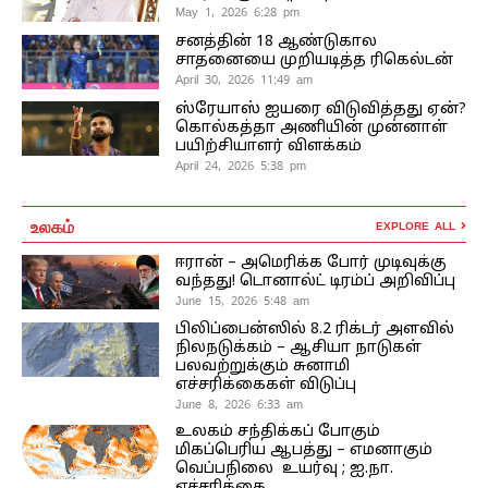
May 1, 2026 6:28 pm
சனத்தின் 18 ஆண்டுகால
சாதனையை முறியடித்த ரிகெல்டன்
April 30, 2026 11:49 am
ஸ்ரேயாஸ் ஐயரை விடுவித்தது ஏன்?
கொல்கத்தா அணியின் முன்னாள்
பயிற்சியாளர் விளக்கம்
April 24, 2026 5:38 pm
உலகம்
EXPLORE ALL
ஈரான் – அமெரிக்க போர் முடிவுக்கு
வந்தது! டொனால்ட் டிரம்ப் அறிவிப்பு
June 15, 2026 5:48 am
பிலிப்பைன்ஸில் 8.2 ரிக்டர் அளவில்
நிலநடுக்கம் – ஆசியா நாடுகள்
பலவற்றுக்கும் சுனாமி
எச்சரிக்கைகள் விடுப்பு
June 8, 2026 6:33 am
உலகம் சந்திக்கப் போகும்
மிகப்பெரிய ஆபத்து – எமனாகும்
வெப்பநிலை உயர்வு ; ஐ.நா.
எச்சரிக்கை