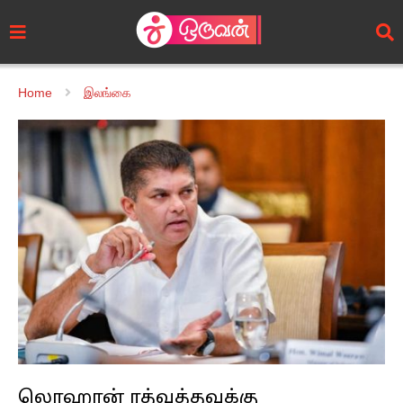
Home
இலங்கை
லொஹான் ரத்வத்தவுக்கு