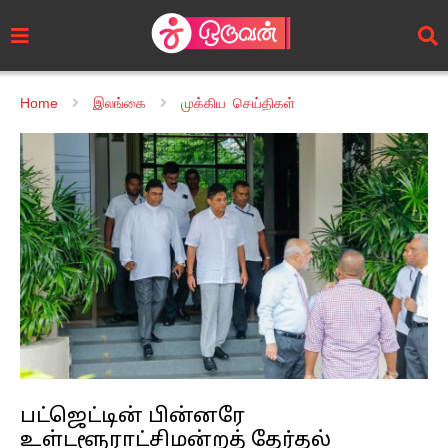
Home
இலங்கை
முக்கிய செய்திகள்
பட்ஜெட்டின் பின்னரே
உள்டளூராட்சிமன்றத் தேர்தல்