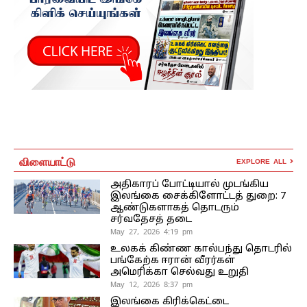
விளையாட்டு
EXPLORE ALL
அதிகாரப் போட்டியால் முடங்கிய
இலங்கை சைக்கிளோட்டத் துறை: 7
ஆண்டுகளாகத் தொடரும்
சர்வதேசத் தடை
May 27, 2026 4:19 pm
உலகக் கிண்ண கால்பந்து தொடரில்
பங்கேற்க ஈரான் வீரர்கள்
அமெரிக்கா செல்வது உறுதி
May 12, 2026 8:37 pm
இலங்கை கிரிக்கெட்டை