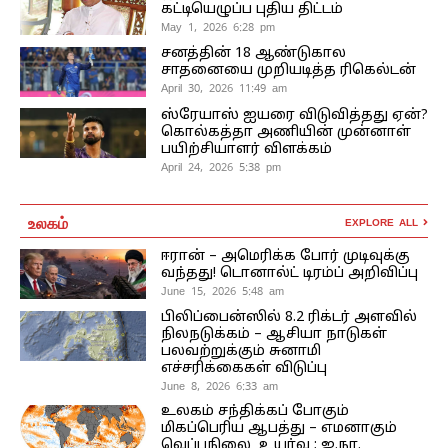
கட்டியெழுப்ப புதிய திட்டம்
May 1, 2026 6:28 pm
சனத்தின் 18 ஆண்டுகால
சாதனையை முறியடித்த ரிகெல்டன்
April 30, 2026 11:49 am
ஸ்ரேயாஸ் ஐயரை விடுவித்தது ஏன்?
கொல்கத்தா அணியின் முன்னாள்
பயிற்சியாளர் விளக்கம்
April 24, 2026 5:38 pm
உலகம்
EXPLORE ALL
ஈரான் – அமெரிக்க போர் முடிவுக்கு
வந்தது! டொனால்ட் டிரம்ப் அறிவிப்பு
June 15, 2026 5:48 am
பிலிப்பைன்ஸில் 8.2 ரிக்டர் அளவில்
நிலநடுக்கம் – ஆசியா நாடுகள்
பலவற்றுக்கும் சுனாமி
எச்சரிக்கைகள் விடுப்பு
June 8, 2026 6:33 am
உலகம் சந்திக்கப் போகும்
மிகப்பெரிய ஆபத்து – எமனாகும்
வெப்பநிலை உயர்வு ; ஐ.நா.