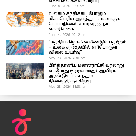
எச்சரிக்கைகள் விடுப்பு
June 8, 2026 6:33 am
உலகம் சந்திக்கப் போகும்
மிகப்பெரிய ஆபத்து – எமனாகும்
வெப்பநிலை உயர்வு ; ஐ.நா.
எச்சரிக்கை
June 4, 2026 10:12 am
“மத்திய கிழக்கில் மீண்டும் பதற்றம்
– உலக சந்தையில் எரிபொருள்
விலை உயர்வு”
May 28, 2026 4:30 pm
பிரித்தானிய மன்னராட்சி வரலாறு
எப்போது உருவானது? ஆயிரம்
ஆண்டுகள் கடந்தும்
நிலைத்திருக்கிறது
May 28, 2026 11:38 am