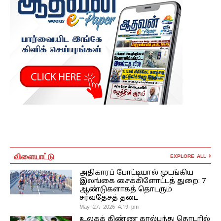
விளையாட்டு
EXPLORE ALL
அதிகாரப் போட்டியால் முடங்கிய
இலங்கை சைக்கிளோட்டத் துறை: 7
ஆண்டுகளாகத் தொடரும்
சர்வதேசத் தடை
May 27, 2026 4:19 pm
உலகக் கிண்ண கால்பந்து தொடரில்