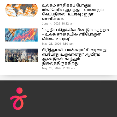
உலகம் சந்திக்கப் போகும்
மிகப்பெரிய ஆபத்து – எமனாகும்
வெப்பநிலை உயர்வு ; ஐ.நா.
எச்சரிக்கை
June 4, 2026 10:12 am
“மத்திய கிழக்கில் மீண்டும் பதற்றம்
– உலக சந்தையில் எரிபொருள்
விலை உயர்வு”
May 28, 2026 4:30 pm
பிரித்தானிய மன்னராட்சி வரலாறு
எப்போது உருவானது? ஆயிரம்
ஆண்டுகள் கடந்தும்
நிலைத்திருக்கிறது
May 28, 2026 11:38 am