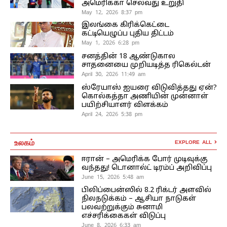
அமெரிக்கா செல்வது உறுதி
May 12, 2026 8:37 pm
இலங்கை கிரிக்கெட்டை
கட்டியெழுப்ப புதிய திட்டம்
May 1, 2026 6:28 pm
சனத்தின் 18 ஆண்டுகால
சாதனையை முறியடித்த ரிகெல்டன்
April 30, 2026 11:49 am
ஸ்ரேயாஸ் ஐயரை விடுவித்தது ஏன்?
கொல்கத்தா அணியின் முன்னாள்
பயிற்சியாளர் விளக்கம்
April 24, 2026 5:38 pm
உலகம்
EXPLORE ALL
ஈரான் – அமெரிக்க போர் முடிவுக்கு
வந்தது! டொனால்ட் டிரம்ப் அறிவிப்பு
June 15, 2026 5:48 am
பிலிப்பைன்ஸில் 8.2 ரிக்டர் அளவில்
நிலநடுக்கம் – ஆசியா நாடுகள்
பலவற்றுக்கும் சுனாமி
எச்சரிக்கைகள் விடுப்பு
June 8, 2026 6:33 am