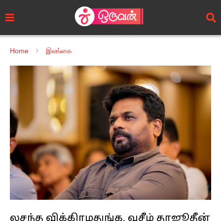
Home
இலங்கை
லசந்த விக்கிரமதுங்க, வசீம் தாஜூதீன்