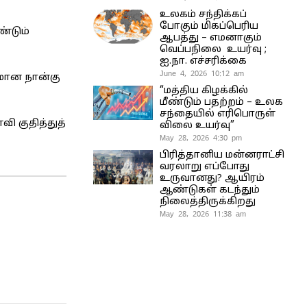
உலகம் சந்திக்கப்
போகும் மிகப்பெரிய
ண்டும்
ஆபத்து – எமனாகும்
வெப்பநிலை உயர்வு ;
ஐ.நா. எச்சரிக்கை
June 4, 2026 10:12 am
லமான நான்கு
“மத்திய கிழக்கில்
மீண்டும் பதற்றம் – உலக
சந்தையில் எரிபொருள்
ி குதித்துத்
விலை உயர்வு”
May 28, 2026 4:30 pm
பிரித்தானிய மன்னராட்சி
வரலாறு எப்போது
உருவானது? ஆயிரம்
ஆண்டுகள் கடந்தும்
நிலைத்திருக்கிறது
May 28, 2026 11:38 am