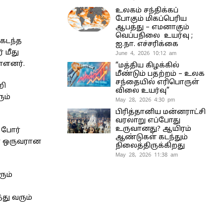
உலகம் சந்திக்கப்
போகும் மிகப்பெரிய
ஆபத்து – எமனாகும்
வெப்பநிலை உயர்வு ;
 கடந்த
ஐ.நா. எச்சரிக்கை
 மீது
June 4, 2026 10:12 am
்ளனர்.
“மத்திய கிழக்கில்
மீண்டும் பதற்றம் – உலக
சந்தையில் எரிபொருள்
றி
விலை உயர்வு”
ும்
May 28, 2026 4:30 pm
பிரித்தானிய மன்னராட்சி
வரலாறு எப்போது
உருவானது? ஆயிரம்
 போர்
ஆண்டுகள் கடந்தும்
ர் ஒருவரான
நிலைத்திருக்கிறது
May 28, 2026 11:38 am
ும்
து வரும்