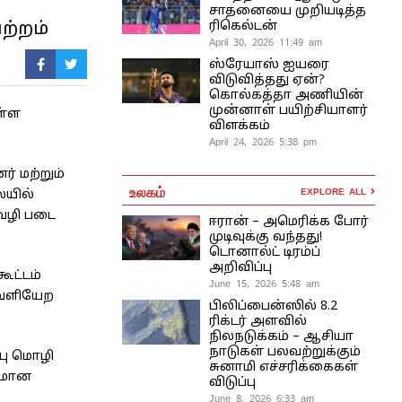
சாதனையை முறியடித்த
ற்றம்
ரிகெல்டன்
April 30, 2026 11:49 am
ஸ்ரேயாஸ் ஐயரை
விடுவித்தது ஏன்?
கொல்கத்தா அணியின்
முன்னாள் பயிற்சியாளர்
ள்ள
விளக்கம்
April 24, 2026 5:38 pm
் மற்றும்
உலகம்
EXPLORE ALL
ையில்
வழி படை
ஈரான் – அமெரிக்க போர்
முடிவுக்கு வந்தது!
டொனால்ட் டிரம்ப்
அறிவிப்பு
ூட்டம்
June 15, 2026 5:48 am
வெளியேற
பிலிப்பைன்ஸில் 8.2
ரிக்டர் அளவில்
நிலநடுக்கம் – ஆசியா
நாடுகள் பலவற்றுக்கும்
ரபு மொழி
சுனாமி எச்சரிக்கைகள்
பிமான
விடுப்பு
June 8, 2026 6:33 am