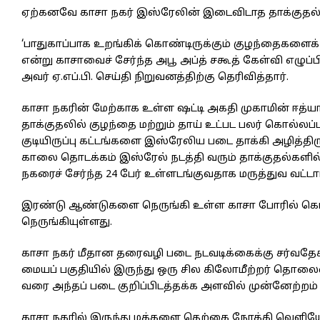
ஏற்கனவே காசா நகர் இஸ்ரேலின் இடைவிடாத தாக்குதல்க
‘பாதுகாப்பாக உறங்கிக் கொண்டிருக்கும் குழந்தைகளைக
என்று காசாவைச் சேர்ந்த அபூ அப்த் சகூத் கேள்வி எழுப்
அவர் ஏ.எப்.பி. செய்தி நிறுவனத்திற்கு தெரிவித்தார்.
காசா நகரின் மேற்காக உள்ள ஷட்டி அகதி முகாமின் ஈத்யா வ
தாக்குதலில் குழந்தை மற்றும் தாய் உட்பட பலர் கொல்லப்ப
குடியிருப்பு கட்டங்களை இஸ்ரேலிய படை தாக்கி அழித்திர
காலை தொடக்கம் இஸ்ரேல் நடத்தி வரும் தாக்குதல்களில்
நகரைச் சேர்ந்த 24 பேர் உள்ளடங்குவதாக மருத்துவ வட்
இரண்டு ஆண்டுகளை நெருங்கி உள்ள காசா போரில் கொல
நெருங்கியுள்ளது.
காசா நகர் மீதான தரைவழி படை நடவடிக்கைக்கு சர்வதே
மையப் பகுதியில் இருந்து ஒரு சில கிலோமீற்றர் த
வரை அந்தப் படை குறிப்பிடத்தக்க அளவில் முன்னேற்றம்
காசா நகரில் இருந்து மக்களை தெற்கை நோக்கி வெளியே