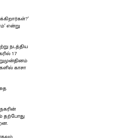
கிறார்கள்?’
்’ என்று
ற்று நடத்திய
ரில் 17
றுமுன்தினம்
்களில் காசா
்தை
நகரின்
் தற்போது
்றன.
கவும்