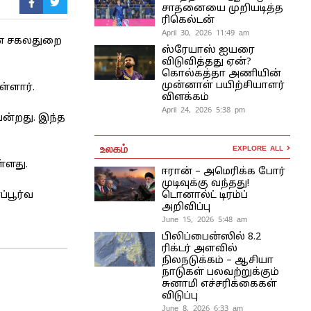
சாதனையை முறியடித்த
ரிகெல்டன்
April 30, 2026 11:49 am
ின் சகலதுறை
ஸ்ரேயாஸ் ஐயரை
விடுவித்தது ஏன்?
கொல்கத்தா அணியின்
முன்னாள் பயிற்சியாளர்
்ளார்.
விளக்கம்
April 24, 2026 5:38 pm
ென்றது. இந்த
உலகம்
EXPLORE ALL
்ளது.
ஈரான் – அமெரிக்க போர்
முடிவுக்கு வந்தது!
்பூர்வ
டொனால்ட் டிரம்ப்
அறிவிப்பு
June 15, 2026 5:48 am
பிலிப்பைன்ஸில் 8.2
ரிக்டர் அளவில்
நிலநடுக்கம் – ஆசியா
நாடுகள் பலவற்றுக்கும்
சுனாமி எச்சரிக்கைகள்
விடுப்பு
June 8, 2026 6:33 am