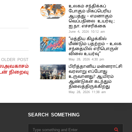
உலகம் சந்திக்கப்
போகும் மிகப்பெரிய
ஆபத்து – எமனாகும்
வெப்பநிலை உயர்வு ;
ஐ.நா. எச்சரிக்கை
June 4, 2026 10:12 am
“மத்திய கிழக்கில்
மீண்டும் பதற்றம் – உலக
சந்தையில் எரிபொருள்
விலை உயர்வு”
OLDER POST
May 28, 2026 4:30 pm
காலஅவகாசம்
பிரித்தானிய மன்னராட்சி
வரலாறு எப்போது
டன் நிறைவு
உருவானது? ஆயிரம்
ஆண்டுகள் கடந்தும்
நிலைத்திருக்கிறது
May 28, 2026 11:38 am
SEARCH SOMETHING