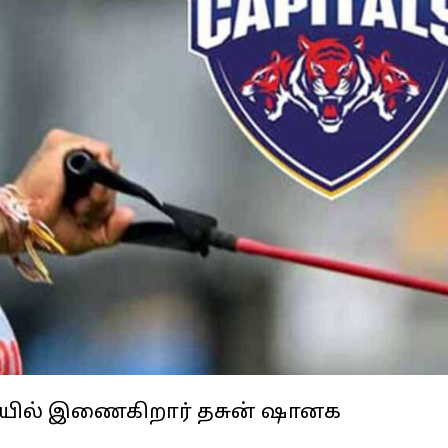
அணியில் இணைகிறார் தசுன் ஷானக