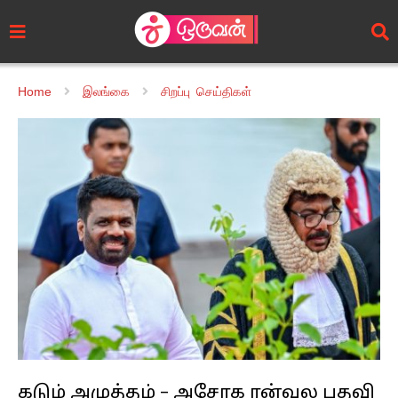
Home
இலங்கை
சிறப்பு செய்திகள்
கடும் அழுத்தம் – அசோக ரன்வல பதவி