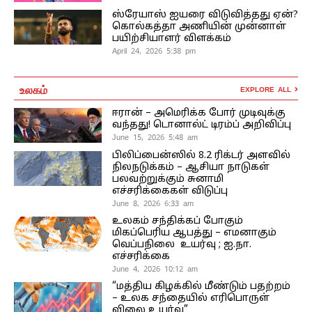
ஸ்ரேயாஸ் ஐயரை விடுவித்தது ஏன்?
கொல்கத்தா அணியின் முன்னாள்
பயிற்சியாளர் விளக்கம்
April 24, 2026 5:38 pm
உலகம்
EXPLORE ALL
ஈரான் – அமெரிக்க போர் முடிவுக்கு
வந்தது! டொனால்ட் டிரம்ப் அறிவிப்பு
June 15, 2026 5:48 am
பிலிப்பைன்ஸில் 8.2 ரிக்டர் அளவில்
நிலநடுக்கம் – ஆசியா நாடுகள்
பலவற்றுக்கும் சுனாமி
எச்சரிக்கைகள் விடுப்பு
June 8, 2026 6:33 am
உலகம் சந்திக்கப் போகும்
மிகப்பெரிய ஆபத்து – எமனாகும்
வெப்பநிலை உயர்வு ; ஐ.நா.
எச்சரிக்கை
June 4, 2026 10:12 am
“மத்திய கிழக்கில் மீண்டும் பதற்றம்
– உலக சந்தையில் எரிபொருள்
விலை உயர்வு”