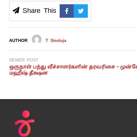
Share This
AUTHOR
T Sinduja
NEWER POST
ஒருநாள் பந்து வீச்சாளர்களின் தரவரிசை – முன
மஹீஷ் தீக்ஷன