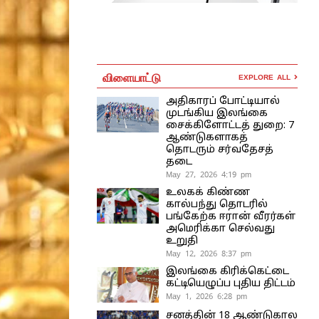
விளையாட்டு
EXPLORE ALL
அதிகாரப் போட்டியால்
முடங்கிய இலங்கை
சைக்கிளோட்டத் துறை: 7
ஆண்டுகளாகத்
தொடரும் சர்வதேசத்
தடை
May 27, 2026 4:19 pm
உலகக் கிண்ண
கால்பந்து தொடரில்
பங்கேற்க ஈரான் வீரர்கள்
அமெரிக்கா செல்வது
உறுதி
May 12, 2026 8:37 pm
இலங்கை கிரிக்கெட்டை
கட்டியெழுப்ப புதிய திட்டம்
May 1, 2026 6:28 pm
சனத்தின் 18 ஆண்டுகால