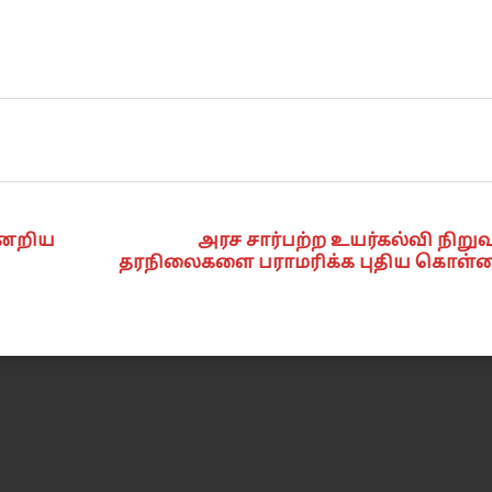
்னேறிய
அரச சார்பற்ற உயர்கல்வி நிற
தரநிலைகளை பராமரிக்க புதிய கொள்கை