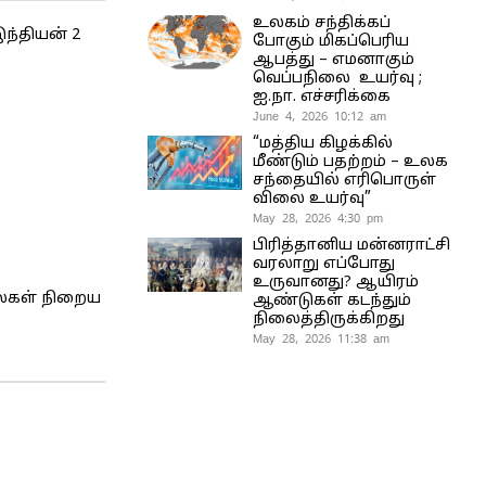
உலகம் சந்திக்கப்
ந்தியன் 2
போகும் மிகப்பெரிய
ஆபத்து – எமனாகும்
வெப்பநிலை உயர்வு ;
ஐ.நா. எச்சரிக்கை
June 4, 2026 10:12 am
“மத்திய கிழக்கில்
மீண்டும் பதற்றம் – உலக
சந்தையில் எரிபொருள்
விலை உயர்வு”
May 28, 2026 4:30 pm
பிரித்தானிய மன்னராட்சி
வரலாறு எப்போது
உருவானது? ஆயிரம்
லைகள் நிறைய
ஆண்டுகள் கடந்தும்
நிலைத்திருக்கிறது
May 28, 2026 11:38 am