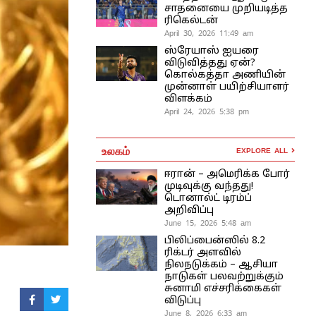
சாதனையை முறியடித்த
ரிகெல்டன்
April 30, 2026 11:49 am
ஸ்ரேயாஸ் ஐயரை
விடுவித்தது ஏன்?
கொல்கத்தா அணியின்
முன்னாள் பயிற்சியாளர்
விளக்கம்
April 24, 2026 5:38 pm
உலகம்
EXPLORE ALL
ஈரான் – அமெரிக்க போர்
முடிவுக்கு வந்தது!
டொனால்ட் டிரம்ப்
அறிவிப்பு
June 15, 2026 5:48 am
பிலிப்பைன்ஸில் 8.2
ரிக்டர் அளவில்
நிலநடுக்கம் – ஆசியா
நாடுகள் பலவற்றுக்கும்
சுனாமி எச்சரிக்கைகள்
விடுப்பு
June 8, 2026 6:33 am