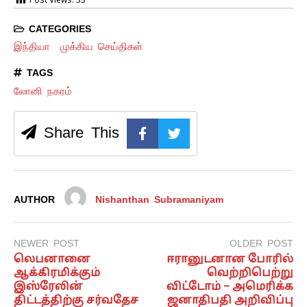
Post Views:
33
CATEGORIES
இந்தியா
முக்கிய செய்திகள்
TAGS
லோனி நகரம்
Share This
AUTHOR
Nishanthan Subramaniyam
NEWER POST
OLDER POST
லெபனானை
ஈரானுடனான போரில்
ஆக்கிரமிக்கும்
வெற்றிபெற்று
இஸ்ரேலின்
விட்டோம் – அமெரிக்க
திட்டத்திற்கு சர்வதேச
ஜனாதிபதி அறிவிப்பு