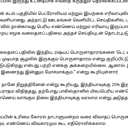
 தரப்பில் இருந்து உடனடியாக எவ்வித கருத்தும் தெரிவிக்கப்பட
ன் கடல் பகுதியில் பெட்ரோலியம் மற்றும் இயற்கை எரிவாயுவி
 வெளியானது. அந்நாட்டு ஊடகங்கள் வெளியிட்ட செய்திகளில், 
ில் நான்காவது பெரிய எண்ணெய் மற்றும் எரிவாயு இருப்பாக
்றைய சமூக வலைதளப் பதிவை அந்தச் செய்தியுடன் தொடர்புபடுத்
க வலைதளப் பதிவில் இந்திய, ரஷ்யப் பொருளாதாரங்களை ‘டெட் எ
முடியாத சூழலில் இருக்கும் பொருளாதாரம் என்று குறிப்பிட்டு
ஈடுபடுகிறது என்பது பற்றி எனக்கு அக்கறையில்லை. ஆனால்.
ந்து இன்னும் மோசமாக்கும்.” என்று கூறியுள்ளார்.
ரை நானே நிறுத்தினேன் என்று கூறியது, இந்தியாவுக்கு 25% இற
ராதம் விதித்தது, தற்போது பாகிஸ்தானில் மிகப்பெரிய எண
்ணெய் வாங்கும் நிலை இந்தியாவுக்கு வரலாம் என்று அடுத்தட
்ரம்ப்பின் உரிமை கோரல் நாடாளுமன்றம் வரை விவாதப் பொரு
யும், எண்ணெய் விவகாரமும் கூட எதிரொலிக்கலாம்.