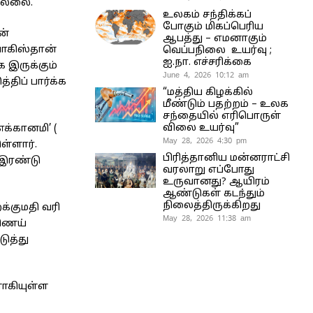
வில்லை.
உலகம் சந்திக்கப்
போகும் மிகப்பெரிய
ன்
ஆபத்து – எமனாகும்
பாகிஸ்தான்
வெப்பநிலை உயர்வு ;
ஐ.நா. எச்சரிக்கை
 இருக்கும்
June 4, 2026 10:12 am
திப் பார்க்க
“மத்திய கிழக்கில்
மீண்டும் பதற்றம் – உலக
சந்தையில் எரிபொருள்
விலை உயர்வு”
க்கானமி’ (
May 28, 2026 4:30 pm
ள்ளார்.
பிரித்தானிய மன்னராட்சி
 இரண்டு
வரலாறு எப்போது
உருவானது? ஆயிரம்
ஆண்டுகள் கடந்தும்
நிலைத்திருக்கிறது
க்குமதி வரி
May 28, 2026 11:38 am
்ணெய்
ுத்து
ளாகியுள்ள