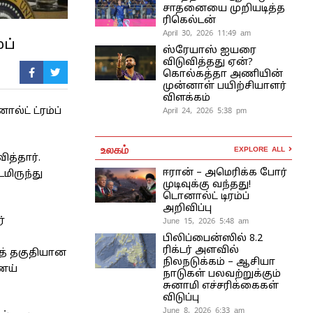
சாதனையை முறியடித்த
ரிகெல்டன்
April 30, 2026 11:49 am
ப்
ஸ்ரேயாஸ் ஐயரை
விடுவித்தது ஏன்?
கொல்கத்தா அணியின்
முன்னாள் பயிற்சியாளர்
விளக்கம்
April 24, 2026 5:38 pm
்ட் ட்ரம்ப்
உலகம்
EXPLORE ALL
ித்தார்.
ஈரான் – அமெரிக்க போர்
மிருந்து
முடிவுக்கு வந்தது!
டொனால்ட் டிரம்ப்
அறிவிப்பு
்
June 15, 2026 5:48 am
பிலிப்பைன்ஸில் 8.2
ரிக்டர் அளவில்
த் தகுதியான
நிலநடுக்கம் – ஆசியா
ெய்
நாடுகள் பலவற்றுக்கும்
சுனாமி எச்சரிக்கைகள்
விடுப்பு
June 8, 2026 6:33 am