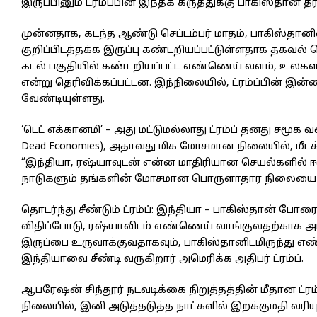
இருப்பினும் ட்ரம்ப்பின் இந்தக் கருத்துக்கு பாகிஸ்தான்
முன்னதாக, கடந்த ஆண்டு செப்டம்பர் மாதம், பாகிஸ்தானி
குறிப்பிடத்தக்க இருப்பு கண்டறியப்பட்டுள்ளதாக தகவல்
கடல் பகுதியில் கண்டறியப்பட்ட எண்ணெய் வளம், உலகளவ
என்று தெரிவிக்கப்பட்டன. இந்நிலையில், ட்ரம்ப்பின் இன
வேண்டியுள்ளது.
‘டெட் எக்கானமி’ – அது மட்டுமல்லாது ட்ரம்ப் தனது சமூ
Dead Economies), அதாவது மிக மோசமான நிலையில், மீடக் 
“இந்தியா, ரஷ்யாவுடன் என்ன மாதிரியான செயல்களில் 
நாடுகளும் தங்களின் மோசமான பொருளாதார நிலையை இணை
தொடர்ந்து சீண்டும் ட்ரம்ப்: இந்தியா – பாகிஸ்தான் போ
விதிப்போடு, ரஷ்யாவிடம் எண்ணெய் வாங்குவதற்காக அப
இருப்பை உருவாக்குவதாகவும், பாகிஸ்தானிடமிருந்து எண
இந்தியாவை சீண்டி வருகிறார் அமெரிக்க அதிபர் ட்ரம்ப்.
ஆபரேஷன் சிந்தூர் நடவடிக்கை நிறுத்தத்தின் மீதான ட
நிலையில், இனி அடுத்தடுத்த நாட்களில் இறக்குமதி வரி