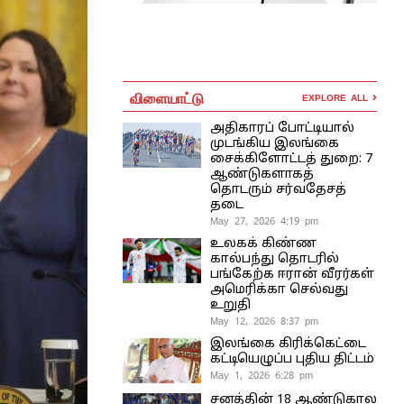
விளையாட்டு
EXPLORE ALL
அதிகாரப் போட்டியால்
முடங்கிய இலங்கை
சைக்கிளோட்டத் துறை: 7
ஆண்டுகளாகத்
தொடரும் சர்வதேசத்
தடை
May 27, 2026 4:19 pm
உலகக் கிண்ண
கால்பந்து தொடரில்
பங்கேற்க ஈரான் வீரர்கள்
அமெரிக்கா செல்வது
உறுதி
May 12, 2026 8:37 pm
இலங்கை கிரிக்கெட்டை
கட்டியெழுப்ப புதிய திட்டம்
May 1, 2026 6:28 pm
சனத்தின் 18 ஆண்டுகால