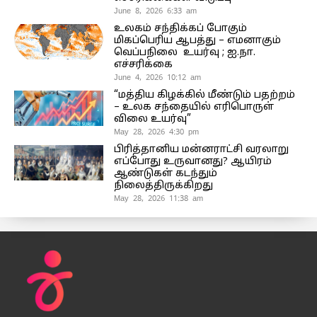
June 8, 2026 6:33 am
உலகம் சந்திக்கப் போகும்
மிகப்பெரிய ஆபத்து – எமனாகும்
வெப்பநிலை உயர்வு ; ஐ.நா.
எச்சரிக்கை
June 4, 2026 10:12 am
“மத்திய கிழக்கில் மீண்டும் பதற்றம்
– உலக சந்தையில் எரிபொருள்
விலை உயர்வு”
May 28, 2026 4:30 pm
பிரித்தானிய மன்னராட்சி வரலாறு
எப்போது உருவானது? ஆயிரம்
ஆண்டுகள் கடந்தும்
நிலைத்திருக்கிறது
May 28, 2026 11:38 am