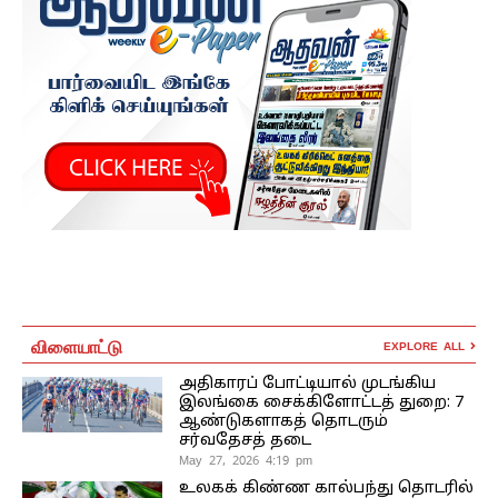
விளையாட்டு
EXPLORE ALL
அதிகாரப் போட்டியால் முடங்கிய
இலங்கை சைக்கிளோட்டத் துறை: 7
ஆண்டுகளாகத் தொடரும்
சர்வதேசத் தடை
May 27, 2026 4:19 pm
உலகக் கிண்ண கால்பந்து தொடரில்