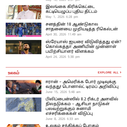
இலங்கை கிரிக்கெட்டை
கட்டியெழுப்ப புதிய திட்டம்
May 1, 2026 6:28 pm
சனத்தின் 18 ஆண்டுகால
சாதனையை முறியடித்த ரிகெல்டன்
April 30, 2026 11:49 am
ஸ்ரேயாஸ் ஐயரை விடுவித்தது ஏன்?
கொல்கத்தா அணியின் முன்னாள்
பயிற்சியாளர் விளக்கம்
April 24, 2026 5:38 pm
உலகம்
EXPLORE ALL
ஈரான் – அமெரிக்க போர் முடிவுக்கு
வந்தது! டொனால்ட் டிரம்ப் அறிவிப்பு
June 15, 2026 5:48 am
பிலிப்பைன்ஸில் 8.2 ரிக்டர் அளவில்
நிலநடுக்கம் – ஆசியா நாடுகள்
பலவற்றுக்கும் சுனாமி
எச்சரிக்கைகள் விடுப்பு
June 8, 2026 6:33 am
உலகம் சந்திக்கப் போகும்