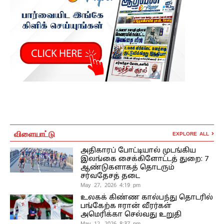
விளையாட்டு
EXPLORE ALL
அதிகாரப் போட்டியால் முடங்கிய
இலங்கை சைக்கிளோட்டத் துறை: 7
ஆண்டுகளாகத் தொடரும்
சர்வதேசத் தடை
May 27, 2026 4:19 pm
உலகக் கிண்ண கால்பந்து தொடரில்
பங்கேற்க ஈரான் வீரர்கள்
அமெரிக்கா செல்வது உறுதி
May 12, 2026 8:37 pm