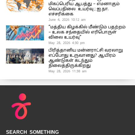
மிகப்பெரிய ஆபத்து – எமனாகும்
வெப்பநிலை உயர்வு ; ஐ.நா.
எச்சரிக்கை
June 4, 2026 10:12 am
“மத்திய கிழக்கில் மீண்டும் பதற்றம்
– உலக சந்தையில் எரிபொருள்
விலை உயர்வு”
May 28, 2026 4:30 pm
பிரித்தானிய மன்னராட்சி வரலாறு
எப்போது உருவானது? ஆயிரம்
ஆண்டுகள் கடந்தும்
நிலைத்திருக்கிறது
May 28, 2026 11:38 am
SEARCH SOMETHING