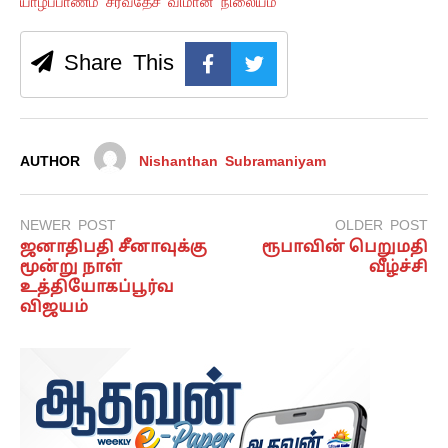
யாழ்ப்பாணம் சர்வதேச விமான நிலையம்
Share This
AUTHOR
Nishanthan Subramaniyam
NEWER POST
OLDER POST
ஜனாதிபதி சீனாவுக்கு
ரூபாவின் பெறுமதி
மூன்று நாள்
வீழ்ச்சி
உத்தியோகப்பூர்வ
விஜயம்