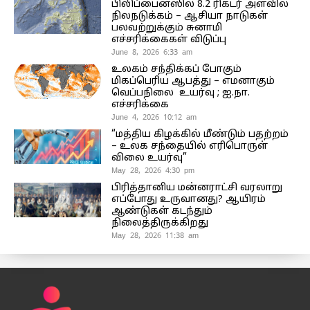
பிலிப்பைன்ஸில் 8.2 ரிக்டர் அளவில்
நிலநடுக்கம் – ஆசியா நாடுகள்
பலவற்றுக்கும் சுனாமி
எச்சரிக்கைகள் விடுப்பு
June 8, 2026 6:33 am
உலகம் சந்திக்கப் போகும்
மிகப்பெரிய ஆபத்து – எமனாகும்
வெப்பநிலை உயர்வு ; ஐ.நா.
எச்சரிக்கை
June 4, 2026 10:12 am
“மத்திய கிழக்கில் மீண்டும் பதற்றம்
– உலக சந்தையில் எரிபொருள்
விலை உயர்வு”
May 28, 2026 4:30 pm
பிரித்தானிய மன்னராட்சி வரலாறு
எப்போது உருவானது? ஆயிரம்
ஆண்டுகள் கடந்தும்
நிலைத்திருக்கிறது
May 28, 2026 11:38 am