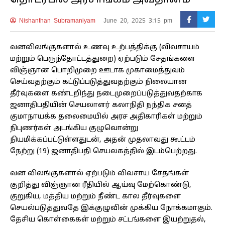
தொடர்பில் அரசாங்கம் அவதானம்
Nishanthan Subramaniyam
June 20, 2025 3:15 pm
வனவிலங்குகளால் உணவு உற்பத்திக்கு (விவசாயம்
மற்றும் பெருந்தோட்டத்துறை) ஏற்படும் சேதங்களை
விஞ்ஞான பொறிமுறை ஊடாக முகாமைத்துவம்
செய்வதற்கும் கட்டுப்படுத்துவதற்கும் நிலையான
தீர்வுகளை கண்டறிந்து நடைமுறைப்படுத்துவதற்காக
ஜனாதிபதியின் செயலாளர் கலாநிதி நந்திக சனத்
குமாநாயக்க தலைமையில் அரச அதிகாரிகள் மற்றும்
நிபுணர்கள் அடங்கிய குழுவொன்று
நியமிக்கப்பட்டுள்ளதுடன், அதன் முதலாவது கூட்டம்
நேற்று (19) ஜனாதிபதி செயலகத்தில் இடம்பெற்றது.
வன விலங்குகளால் ஏற்படும் விவசாய சேதங்கள்
குறித்து விஞ்ஞான ரீதியில் ஆய்வு மேற்கொண்டு,
குறுகிய, மத்திய மற்றும் நீண்ட கால தீர்வுகளை
செயல்படுத்துவதே இக்குழுவின் முக்கிய நோக்கமாகும்.
தேசிய கொள்கைகள் மற்றும் சட்டங்களை இயற்றுதல்,