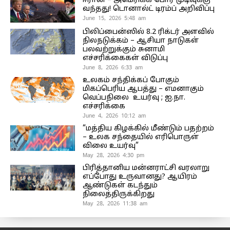
ஈரான் – அமெரிக்க போர் முடிவுக்கு
வந்தது! டொனால்ட் டிரம்ப் அறிவிப்பு
June 15, 2026 5:48 am
பிலிப்பைன்ஸில் 8.2 ரிக்டர் அளவில்
நிலநடுக்கம் – ஆசியா நாடுகள்
பலவற்றுக்கும் சுனாமி
எச்சரிக்கைகள் விடுப்பு
June 8, 2026 6:33 am
உலகம் சந்திக்கப் போகும்
மிகப்பெரிய ஆபத்து – எமனாகும்
வெப்பநிலை உயர்வு ; ஐ.நா.
எச்சரிக்கை
June 4, 2026 10:12 am
“மத்திய கிழக்கில் மீண்டும் பதற்றம்
– உலக சந்தையில் எரிபொருள்
விலை உயர்வு”
May 28, 2026 4:30 pm
பிரித்தானிய மன்னராட்சி வரலாறு
எப்போது உருவானது? ஆயிரம்
ஆண்டுகள் கடந்தும்
நிலைத்திருக்கிறது
May 28, 2026 11:38 am