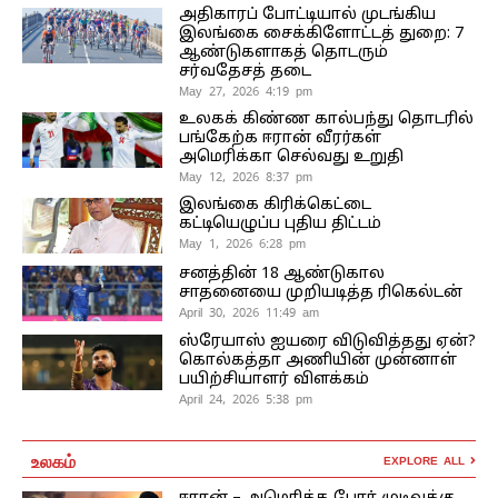
அதிகாரப் போட்டியால் முடங்கிய
இலங்கை சைக்கிளோட்டத் துறை: 7
ஆண்டுகளாகத் தொடரும்
சர்வதேசத் தடை
May 27, 2026 4:19 pm
உலகக் கிண்ண கால்பந்து தொடரில்
பங்கேற்க ஈரான் வீரர்கள்
அமெரிக்கா செல்வது உறுதி
May 12, 2026 8:37 pm
இலங்கை கிரிக்கெட்டை
கட்டியெழுப்ப புதிய திட்டம்
May 1, 2026 6:28 pm
சனத்தின் 18 ஆண்டுகால
சாதனையை முறியடித்த ரிகெல்டன்
April 30, 2026 11:49 am
ஸ்ரேயாஸ் ஐயரை விடுவித்தது ஏன்?
கொல்கத்தா அணியின் முன்னாள்
பயிற்சியாளர் விளக்கம்
April 24, 2026 5:38 pm
உலகம்
EXPLORE ALL