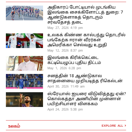
அதிகாரப் போட்டியால் முடங்கிய
இலங்கை சைக்கிளோட்டத் துறை: 7
ஆண்டுகளாகத் தொடரும்
சர்வதேசத் தடை
May 27, 2026 4:19 pm
உலகக் கிண்ண கால்பந்து தொடரில்
பங்கேற்க ஈரான் வீரர்கள்
அமெரிக்கா செல்வது உறுதி
May 12, 2026 8:37 pm
இலங்கை கிரிக்கெட்டை
கட்டியெழுப்ப புதிய திட்டம்
May 1, 2026 6:28 pm
சனத்தின் 18 ஆண்டுகால
சாதனையை முறியடித்த ரிகெல்டன்
April 30, 2026 11:49 am
ஸ்ரேயாஸ் ஐயரை விடுவித்தது ஏன்?
கொல்கத்தா அணியின் முன்னாள்
பயிற்சியாளர் விளக்கம்
April 24, 2026 5:38 pm
உலகம்
EXPLORE ALL