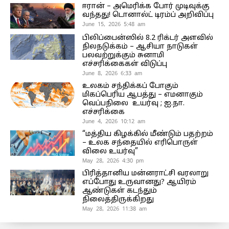
ஈரான் – அமெரிக்க போர் முடிவுக்கு
வந்தது! டொனால்ட் டிரம்ப் அறிவிப்பு
June 15, 2026 5:48 am
பிலிப்பைன்ஸில் 8.2 ரிக்டர் அளவில்
நிலநடுக்கம் – ஆசியா நாடுகள்
பலவற்றுக்கும் சுனாமி
எச்சரிக்கைகள் விடுப்பு
June 8, 2026 6:33 am
உலகம் சந்திக்கப் போகும்
மிகப்பெரிய ஆபத்து – எமனாகும்
வெப்பநிலை உயர்வு ; ஐ.நா.
எச்சரிக்கை
June 4, 2026 10:12 am
“மத்திய கிழக்கில் மீண்டும் பதற்றம்
– உலக சந்தையில் எரிபொருள்
விலை உயர்வு”
May 28, 2026 4:30 pm
பிரித்தானிய மன்னராட்சி வரலாறு
எப்போது உருவானது? ஆயிரம்
ஆண்டுகள் கடந்தும்
நிலைத்திருக்கிறது
May 28, 2026 11:38 am