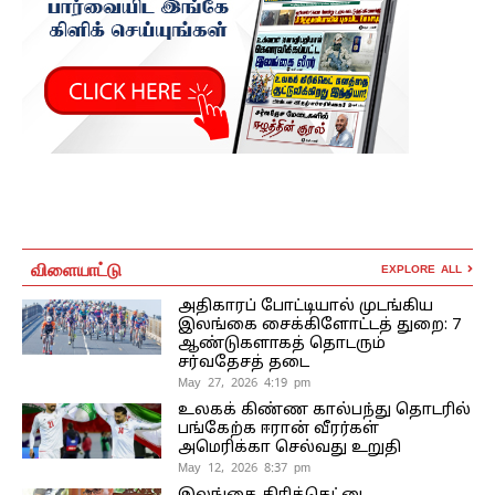
விளையாட்டு
EXPLORE ALL
அதிகாரப் போட்டியால் முடங்கிய
இலங்கை சைக்கிளோட்டத் துறை: 7
ஆண்டுகளாகத் தொடரும்
சர்வதேசத் தடை
May 27, 2026 4:19 pm
உலகக் கிண்ண கால்பந்து தொடரில்
பங்கேற்க ஈரான் வீரர்கள்
அமெரிக்கா செல்வது உறுதி
May 12, 2026 8:37 pm