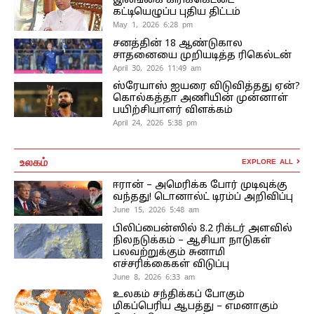
இலங்கை கிரிக்கெட்டை
கட்டியெழுப்ப புதிய திட்டம்
May 1, 2026 6:28 pm
சனத்தின் 18 ஆண்டுகால
சாதனையை முறியடித்த ரிகெல்டன்
April 30, 2026 11:49 am
ஸ்ரேயாஸ் ஐயரை விடுவித்தது ஏன்?
கொல்கத்தா அணியின் முன்னாள்
பயிற்சியாளர் விளக்கம்
April 24, 2026 5:38 pm
உலகம்
EXPLORE ALL
ஈரான் – அமெரிக்க போர் முடிவுக்கு
வந்தது! டொனால்ட் டிரம்ப் அறிவிப்பு
June 15, 2026 5:48 am
பிலிப்பைன்ஸில் 8.2 ரிக்டர் அளவில்
நிலநடுக்கம் – ஆசியா நாடுகள்
பலவற்றுக்கும் சுனாமி
எச்சரிக்கைகள் விடுப்பு
June 8, 2026 6:33 am
உலகம் சந்திக்கப் போகும்
மிகப்பெரிய ஆபத்து – எமனாகும்