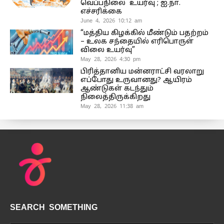
வெப்பநிலை உயர்வு ; ஐ.நா.
எச்சரிக்கை
June 4, 2026 10:12 am
“மத்திய கிழக்கில் மீண்டும் பதற்றம்
– உலக சந்தையில் எரிபொருள்
விலை உயர்வு”
May 28, 2026 4:30 pm
பிரித்தானிய மன்னராட்சி வரலாறு
எப்போது உருவானது? ஆயிரம்
ஆண்டுகள் கடந்தும்
நிலைத்திருக்கிறது
May 28, 2026 11:38 am
SEARCH SOMETHING