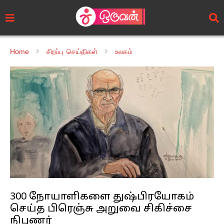
Home
சிறப்பு செய்திகள்
உலகம்
300 நோயாளிகளை துஷ்பிரயோகம்
செய்த பிரெஞ்சு அறுவை சிகிச்சை
நிபுணர்