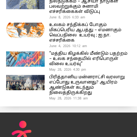
நிலநடுக்கம் – ஆசியா நாடுகள்
பலவற்றுக்கும் சுனாமி
எச்சரிக்கைகள் விடுப்பு
June 8, 2026 6:33 am
உலகம் சந்திக்கப் போகும்
மிகப்பெரிய ஆபத்து – எமனாகும்
வெப்பநிலை உயர்வு ; ஐ.நா.
எச்சரிக்கை
June 4, 2026 10:12 am
“மத்திய கிழக்கில் மீண்டும் பதற்றம்
– உலக சந்தையில் எரிபொருள்
விலை உயர்வு”
May 28, 2026 4:30 pm
பிரித்தானிய மன்னராட்சி வரலாறு
எப்போது உருவானது? ஆயிரம்
ஆண்டுகள் கடந்தும்
நிலைத்திருக்கிறது
May 28, 2026 11:38 am