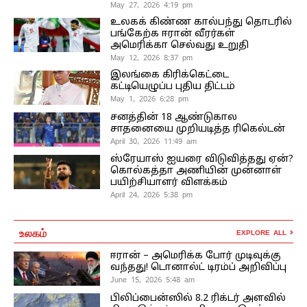
May 27, 2026 4:19 pm
உலகக் கிண்ண கால்பந்து தொடரில்
பங்கேற்க ஈரான் வீரர்கள்
அமெரிக்கா செல்வது உறுதி
May 12, 2026 8:37 pm
இலங்கை கிரிக்கெட்டை
கட்டியெழுப்ப புதிய திட்டம்
May 1, 2026 6:28 pm
சனத்தின் 18 ஆண்டுகால
சாதனையை முறியடித்த ரிகெல்டன்
April 30, 2026 11:49 am
ஸ்ரேயாஸ் ஐயரை விடுவித்தது ஏன்?
கொல்கத்தா அணியின் முன்னாள்
பயிற்சியாளர் விளக்கம்
April 24, 2026 5:38 pm
உலகம்
EXPLORE ALL
ஈரான் – அமெரிக்க போர் முடிவுக்கு
வந்தது! டொனால்ட் டிரம்ப் அறிவிப்பு
June 15, 2026 5:48 am
பிலிப்பைன்ஸில் 8.2 ரிக்டர் அளவில்