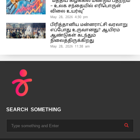
“மத்திய கிழக்கில் மீண்டும் பதற்றம்
– உலக சந்தையில் எரிபொருள்
விலை உயர்வு”
May 28, 2026 4:30 pm
பிரித்தானிய மன்னராட்சி வரலாறு
எப்போது உருவானது? ஆயிரம்
ஆண்டுகள் கடந்தும்
நிலைத்திருக்கிறது
May 28, 2026 11:38 am
SEARCH SOMETHING