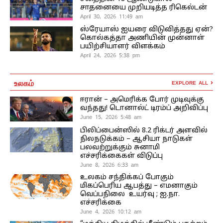
சாதனையை முறியடித்த ரிகெல்டன்
April 30, 2026 11:49 am
ஸ்ரேயாஸ் ஐயரை விடுவித்தது ஏன்?
கொல்கத்தா அணியின் முன்னாள்
பயிற்சியாளர் விளக்கம்
April 24, 2026 5:38 pm
உலகம்
EXPLORE ALL
ஈரான் – அமெரிக்க போர் முடிவுக்கு
வந்தது! டொனால்ட் டிரம்ப் அறிவிப்பு
June 15, 2026 5:48 am
பிலிப்பைன்ஸில் 8.2 ரிக்டர் அளவில்
நிலநடுக்கம் – ஆசியா நாடுகள்
பலவற்றுக்கும் சுனாமி
எச்சரிக்கைகள் விடுப்பு
June 8, 2026 6:33 am
உலகம் சந்திக்கப் போகும்
மிகப்பெரிய ஆபத்து – எமனாகும்
வெப்பநிலை உயர்வு ; ஐ.நா.
எச்சரிக்கை
June 4, 2026 10:12 am