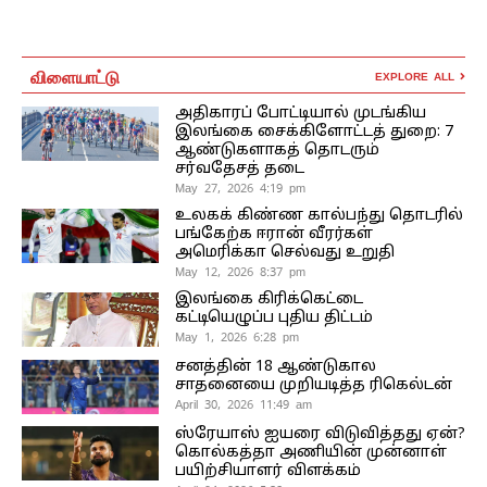
விளையாட்டு
EXPLORE ALL
அதிகாரப் போட்டியால் முடங்கிய
இலங்கை சைக்கிளோட்டத் துறை: 7
ஆண்டுகளாகத் தொடரும்
சர்வதேசத் தடை
May 27, 2026 4:19 pm
உலகக் கிண்ண கால்பந்து தொடரில்
பங்கேற்க ஈரான் வீரர்கள்
அமெரிக்கா செல்வது உறுதி
May 12, 2026 8:37 pm
இலங்கை கிரிக்கெட்டை
கட்டியெழுப்ப புதிய திட்டம்
May 1, 2026 6:28 pm
சனத்தின் 18 ஆண்டுகால
சாதனையை முறியடித்த ரிகெல்டன்
April 30, 2026 11:49 am
ஸ்ரேயாஸ் ஐயரை விடுவித்தது ஏன்?
கொல்கத்தா அணியின் முன்னாள்
பயிற்சியாளர் விளக்கம்