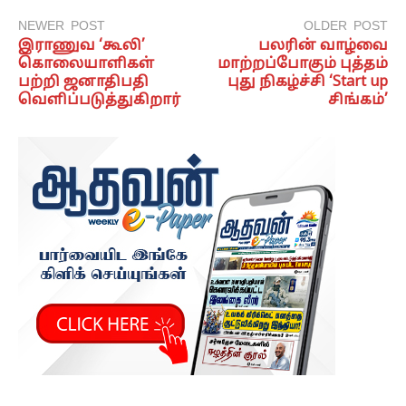
NEWER POST
OLDER POST
இராணுவ ‘கூலி’
பலரின் வாழ்வை
கொலையாளிகள்
மாற்றப்போகும் புத்தம்
பற்றி ஜனாதிபதி
புது நிகழ்ச்சி ‘Start up
வெளிப்படுத்துகிறார்
சிங்கம்’