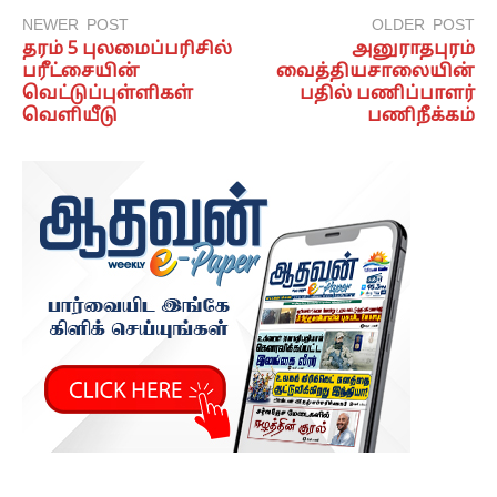
NEWER POST
OLDER POST
தரம் 5 புலமைப்பரிசில்
அனுராதபுரம்
பரீட்சையின்
வைத்தியசாலையின்
வெட்டுப்புள்ளிகள்
பதில் பணிப்பாளர்
வெளியீடு
பணிநீக்கம்