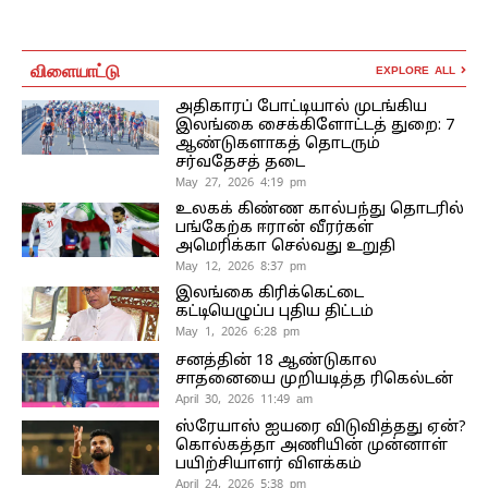
விளையாட்டு
EXPLORE ALL
அதிகாரப் போட்டியால் முடங்கிய
இலங்கை சைக்கிளோட்டத் துறை: 7
ஆண்டுகளாகத் தொடரும்
சர்வதேசத் தடை
May 27, 2026 4:19 pm
உலகக் கிண்ண கால்பந்து தொடரில்
பங்கேற்க ஈரான் வீரர்கள்
அமெரிக்கா செல்வது உறுதி
May 12, 2026 8:37 pm
இலங்கை கிரிக்கெட்டை
கட்டியெழுப்ப புதிய திட்டம்
May 1, 2026 6:28 pm
சனத்தின் 18 ஆண்டுகால
சாதனையை முறியடித்த ரிகெல்டன்
April 30, 2026 11:49 am
ஸ்ரேயாஸ் ஐயரை விடுவித்தது ஏன்?
கொல்கத்தா அணியின் முன்னாள்
பயிற்சியாளர் விளக்கம்
April 24, 2026 5:38 pm