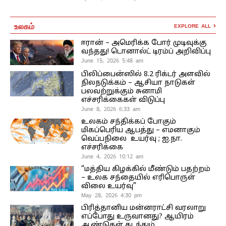
உலகம்
EXPLORE ALL
ஈரான் – அமெரிக்க போர் முடிவுக்கு
வந்தது! டொனால்ட் டிரம்ப் அறிவிப்பு
June 15, 2026 5:48 am
பிலிப்பைன்ஸில் 8.2 ரிக்டர் அளவில்
நிலநடுக்கம் – ஆசியா நாடுகள்
பலவற்றுக்கும் சுனாமி
எச்சரிக்கைகள் விடுப்பு
June 8, 2026 6:33 am
உலகம் சந்திக்கப் போகும்
மிகப்பெரிய ஆபத்து – எமனாகும்
வெப்பநிலை உயர்வு ; ஐ.நா.
எச்சரிக்கை
June 4, 2026 10:12 am
“மத்திய கிழக்கில் மீண்டும் பதற்றம்
– உலக சந்தையில் எரிபொருள்
விலை உயர்வு”
May 28, 2026 4:30 pm
பிரித்தானிய மன்னராட்சி வரலாறு
எப்போது உருவானது? ஆயிரம்
ஆண்டுகள் கடந்தும்