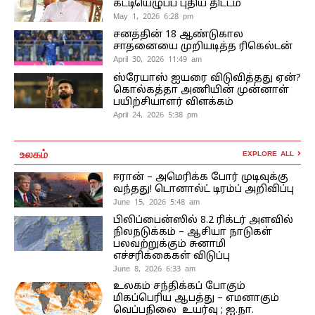
கட்டியெழுப்ப புதிய திட்டம்
May 1, 2026 6:28 pm
சனத்தின் 18 ஆண்டுகால
சாதனையை முறியடித்த ரிகெல்டன்
April 30, 2026 11:49 am
ஸ்ரேயாஸ் ஐயரை விடுவித்தது ஏன்?
கொல்கத்தா அணியின் முன்னாள்
பயிற்சியாளர் விளக்கம்
April 24, 2026 5:38 pm
உலகம்
EXPLORE ALL
ஈரான் – அமெரிக்க போர் முடிவுக்கு
வந்தது! டொனால்ட் டிரம்ப் அறிவிப்பு
June 15, 2026 5:48 am
பிலிப்பைன்ஸில் 8.2 ரிக்டர் அளவில்
நிலநடுக்கம் – ஆசியா நாடுகள்
பலவற்றுக்கும் சுனாமி
எச்சரிக்கைகள் விடுப்பு
June 8, 2026 6:33 am
உலகம் சந்திக்கப் போகும்
மிகப்பெரிய ஆபத்து – எமனாகும்
வெப்பநிலை உயர்வு ; ஐ.நா.