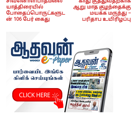
சிவனொளிபாதமலை
காது குத்துவதற்காக
யாத்திரையில்
ஆறு மாத குழந்தைக்கு
போதைப்பொருட்களுட
மயக்க மருந்து –
ன் 106 பேர் கைது
பரிதாப உயிரிழப்பு