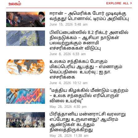
உலகம்
EXPLORE ALL
ஈரான் – அமெரிக்க போர் முடிவுக்கு
வந்தது! டொனால்ட் டிரம்ப் அறிவிப்பு
June 15, 2026 5:48 am
பிலிப்பைன்ஸில் 8.2 ரிக்டர் அளவில்
நிலநடுக்கம் – ஆசியா நாடுகள்
பலவற்றுக்கும் சுனாமி
எச்சரிக்கைகள் விடுப்பு
June 8, 2026 6:33 am
உலகம் சந்திக்கப் போகும்
மிகப்பெரிய ஆபத்து – எமனாகும்
வெப்பநிலை உயர்வு ; ஐ.நா.
எச்சரிக்கை
June 4, 2026 10:12 am
“மத்திய கிழக்கில் மீண்டும் பதற்றம்
– உலக சந்தையில் எரிபொருள்
விலை உயர்வு”
May 28, 2026 4:30 pm
பிரித்தானிய மன்னராட்சி வரலாறு
எப்போது உருவானது? ஆயிரம்
ஆண்டுகள் கடந்தும்
நிலைத்திருக்கிறது
May 28, 2026 11:38 am