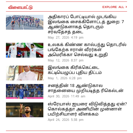
விளையாட்டு
EXPLORE ALL
அதிகாரப் போட்டியால் முடங்கிய
இலங்கை சைக்கிளோட்டத் துறை: 7
ஆண்டுகளாகத் தொடரும்
சர்வதேசத் தடை
May 27, 2026 4:19 pm
உலகக் கிண்ண கால்பந்து தொடரில்
பங்கேற்க ஈரான் வீரர்கள்
அமெரிக்கா செல்வது உறுதி
May 12, 2026 8:37 pm
இலங்கை கிரிக்கெட்டை
கட்டியெழுப்ப புதிய திட்டம்
May 1, 2026 6:28 pm
சனத்தின் 18 ஆண்டுகால
சாதனையை முறியடித்த ரிகெல்டன்
April 30, 2026 11:49 am
ஸ்ரேயாஸ் ஐயரை விடுவித்தது ஏன்?
கொல்கத்தா அணியின் முன்னாள்
பயிற்சியாளர் விளக்கம்
April 24, 2026 5:38 pm