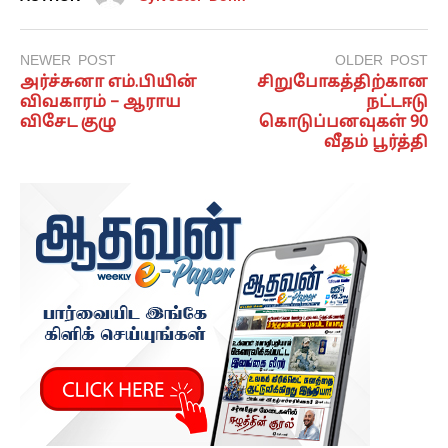
NEWER POST
OLDER POST
அர்ச்சுனா எம்.பியின்
சிறுபோகத்திற்கான
விவகாரம் – ஆராய
நட்டஈடு
விசேட குழு
கொடுப்பனவுகள் 90
வீதம் பூர்த்தி