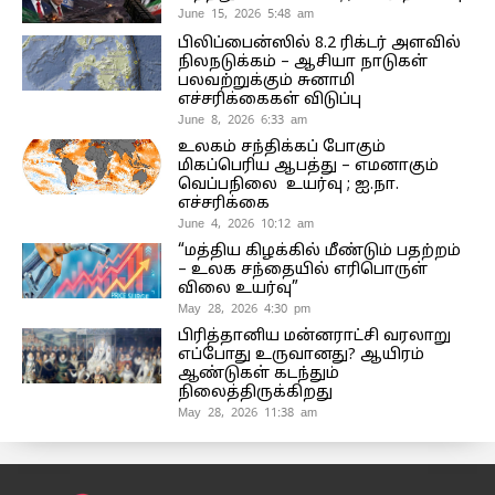
June 15, 2026 5:48 am
பிலிப்பைன்ஸில் 8.2 ரிக்டர் அளவில்
நிலநடுக்கம் – ஆசியா நாடுகள்
பலவற்றுக்கும் சுனாமி
எச்சரிக்கைகள் விடுப்பு
June 8, 2026 6:33 am
உலகம் சந்திக்கப் போகும்
மிகப்பெரிய ஆபத்து – எமனாகும்
வெப்பநிலை உயர்வு ; ஐ.நா.
எச்சரிக்கை
June 4, 2026 10:12 am
“மத்திய கிழக்கில் மீண்டும் பதற்றம்
– உலக சந்தையில் எரிபொருள்
விலை உயர்வு”
May 28, 2026 4:30 pm
பிரித்தானிய மன்னராட்சி வரலாறு
எப்போது உருவானது? ஆயிரம்
ஆண்டுகள் கடந்தும்
நிலைத்திருக்கிறது
May 28, 2026 11:38 am