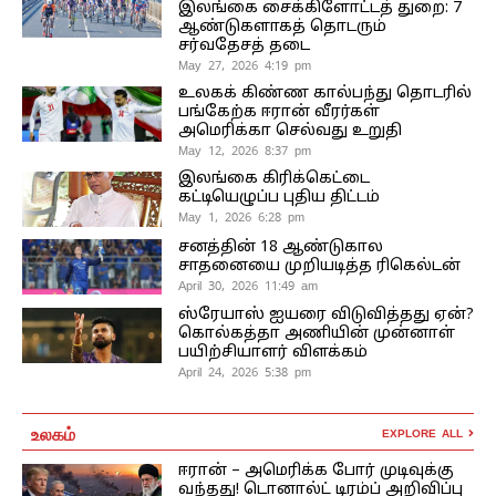
இலங்கை சைக்கிளோட்டத் துறை: 7
ஆண்டுகளாகத் தொடரும்
சர்வதேசத் தடை
May 27, 2026 4:19 pm
உலகக் கிண்ண கால்பந்து தொடரில்
பங்கேற்க ஈரான் வீரர்கள்
அமெரிக்கா செல்வது உறுதி
May 12, 2026 8:37 pm
இலங்கை கிரிக்கெட்டை
கட்டியெழுப்ப புதிய திட்டம்
May 1, 2026 6:28 pm
சனத்தின் 18 ஆண்டுகால
சாதனையை முறியடித்த ரிகெல்டன்
April 30, 2026 11:49 am
ஸ்ரேயாஸ் ஐயரை விடுவித்தது ஏன்?
கொல்கத்தா அணியின் முன்னாள்
பயிற்சியாளர் விளக்கம்
April 24, 2026 5:38 pm
உலகம்
EXPLORE ALL
ஈரான் – அமெரிக்க போர் முடிவுக்கு
வந்தது! டொனால்ட் டிரம்ப் அறிவிப்பு