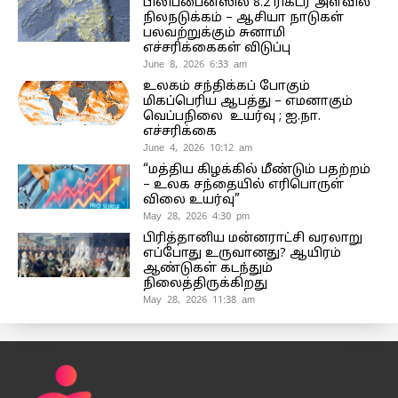
பிலிப்பைன்ஸில் 8.2 ரிக்டர் அளவில்
நிலநடுக்கம் – ஆசியா நாடுகள்
பலவற்றுக்கும் சுனாமி
எச்சரிக்கைகள் விடுப்பு
June 8, 2026 6:33 am
உலகம் சந்திக்கப் போகும்
மிகப்பெரிய ஆபத்து – எமனாகும்
வெப்பநிலை உயர்வு ; ஐ.நா.
எச்சரிக்கை
June 4, 2026 10:12 am
“மத்திய கிழக்கில் மீண்டும் பதற்றம்
– உலக சந்தையில் எரிபொருள்
விலை உயர்வு”
May 28, 2026 4:30 pm
பிரித்தானிய மன்னராட்சி வரலாறு
எப்போது உருவானது? ஆயிரம்
ஆண்டுகள் கடந்தும்
நிலைத்திருக்கிறது
May 28, 2026 11:38 am