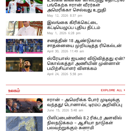
உலகக் கிண்ண கால்பந்து தொடரில்
பங்கேற்க ஈரான் வீரர்கள்
அமெரிக்கா செல்வது உறுதி
May 12, 2026 8:37 pm
இலங்கை கிரிக்கெட்டை
கட்டியெழுப்ப புதிய திட்டம்
May 1, 2026 6:28 pm
சனத்தின் 18 ஆண்டுகால
சாதனையை முறியடித்த ரிகெல்டன்
April 30, 2026 11:49 am
ஸ்ரேயாஸ் ஐயரை விடுவித்தது ஏன்?
கொல்கத்தா அணியின் முன்னாள்
பயிற்சியாளர் விளக்கம்
April 24, 2026 5:38 pm
உலகம்
EXPLORE ALL
ஈரான் – அமெரிக்க போர் முடிவுக்கு
வந்தது! டொனால்ட் டிரம்ப் அறிவிப்பு
June 15, 2026 5:48 am
பிலிப்பைன்ஸில் 8.2 ரிக்டர் அளவில்
நிலநடுக்கம் – ஆசியா நாடுகள்
பலவற்றுக்கும் சுனாமி