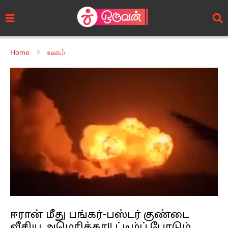
Home
உலகம்
ஈரான் மீது பங்கர்-பஸ்டர் குண்டை
வீசிய அமெரிக்கா!! ட்டிம்ப் போடும்