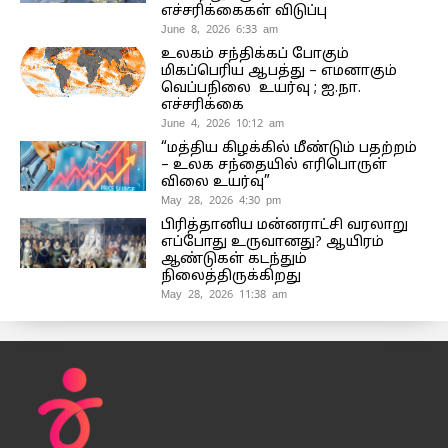
எச்சரிக்கைகள் விடுப்பு
June 8, 2026 6:33 am
உலகம் சந்திக்கப் போகும்
மிகப்பெரிய ஆபத்து – எமனாகும்
வெப்பநிலை உயர்வு ; ஐ.நா.
எச்சரிக்கை
June 4, 2026 10:12 am
“மத்திய கிழக்கில் மீண்டும் பதற்றம்
– உலக சந்தையில் எரிபொருள்
விலை உயர்வு”
May 28, 2026 4:30 pm
பிரித்தானிய மன்னராட்சி வரலாறு
எப்போது உருவானது? ஆயிரம்
ஆண்டுகள் கடந்தும்
நிலைத்திருக்கிறது
May 28, 2026 11:38 am