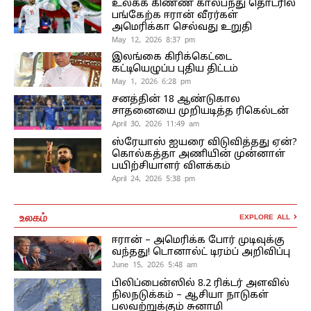
உலகக் கிண்ண கால்பந்து தொடரில்
பங்கேற்க ஈரான் வீரர்கள்
அமெரிக்கா செல்வது உறுதி
May 12, 2026 8:37 pm
இலங்கை கிரிக்கெட்டை
கட்டியெழுப்ப புதிய திட்டம்
May 1, 2026 6:28 pm
சனத்தின் 18 ஆண்டுகால
சாதனையை முறியடித்த ரிகெல்டன்
April 30, 2026 11:49 am
ஸ்ரேயாஸ் ஐயரை விடுவித்தது ஏன்?
கொல்கத்தா அணியின் முன்னாள்
பயிற்சியாளர் விளக்கம்
April 24, 2026 5:38 pm
உலகம்
EXPLORE ALL
ஈரான் – அமெரிக்க போர் முடிவுக்கு
வந்தது! டொனால்ட் டிரம்ப் அறிவிப்பு
June 15, 2026 5:48 am
பிலிப்பைன்ஸில் 8.2 ரிக்டர் அளவில்
நிலநடுக்கம் – ஆசியா நாடுகள்
பலவற்றுக்கும் சுனாமி