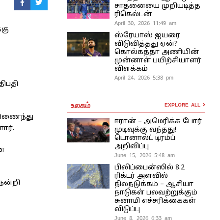
சாதனையை முறியடித்த
ரிகெல்டன்
April 30, 2026 11:49 am
்கு
ஸ்ரேயாஸ் ஐயரை
விடுவித்தது ஏன்?
கொல்கத்தா அணியின்
முன்னாள் பயிற்சியாளர்
விளக்கம்
April 24, 2026 5:38 pm
திபதி
உலகம்
EXPLORE ALL
் இணைந்து
ஈரான் – அமெரிக்க போர்
ார்.
முடிவுக்கு வந்தது!
டொனால்ட் டிரம்ப்
அறிவிப்பு
ன
June 15, 2026 5:48 am
பிலிப்பைன்ஸில் 8.2
ரிக்டர் அளவில்
 நன்றி
நிலநடுக்கம் – ஆசியா
நாடுகள் பலவற்றுக்கும்
சுனாமி எச்சரிக்கைகள்
விடுப்பு
June 8, 2026 6:33 am