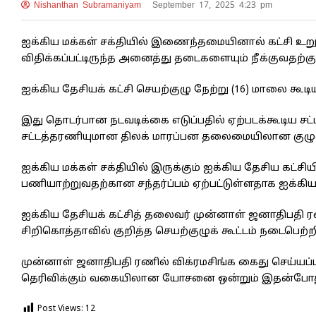
Nishanthan Subramaniyam
September 17, 2025 4:23 pm
ஐக்கிய மக்கள் சக்தியில் இணைந்தமையினால் கட்சி உறுப்ப
விதிக்கப்பட்டிருந்த அனைத்து தடைகளையும் நீக்குவதற்கு த
ஐக்கிய தேசியக் கட்சி செயற்குழு நேற்று (16) மாலை கூ
இது தொடர்பான நடவடிக்கை எடுப்பதில் ஏற்படக்கூடிய சட
சட்டத்தரணியுமான திலக் மாரப்பன தலைமையிலான குழுவை 
ஐக்கிய மக்கள் சக்தியில் இருக்கும் ஐக்கிய தேசிய கட்ச
பணியாற்றுவதற்கான சந்தர்ப்பம் ஏற்பட்டுள்ளதாக ஐக்கி
ஐக்கிய தேசியக் கட்சித் தலைவர் முன்னாள் ஜனாதிப
சிறிகொத்தாவில் குறித்த செயற்குழுக் கூட்டம் நடைபெற்றி
முன்னாள் ஜனாதிபதி ரணில் விக்ரமசிங்க கைது செய்யப்பட்ட
தெரிவிக்கும் வகையிலான யோசனை ஒன்றும் இதன்போது ந
Post Views:
12