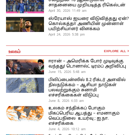
சனத்தின் 18 ஆண்டுகால
சாதனையை முறியடித்த ரிகெல்டன்
April 30, 2026 11:49 am
ஸ்ரேயாஸ் ஐயரை விடுவித்தது ஏன்?
கொல்கத்தா அணியின் முன்னாள்
பயிற்சியாளர் விளக்கம்
April 24, 2026 5:38 pm
உலகம்
EXPLORE ALL
ஈரான் – அமெரிக்க போர் முடிவுக்கு
வந்தது! டொனால்ட் டிரம்ப் அறிவிப்பு
June 15, 2026 5:48 am
பிலிப்பைன்ஸில் 8.2 ரிக்டர் அளவில்
நிலநடுக்கம் – ஆசியா நாடுகள்
பலவற்றுக்கும் சுனாமி
எச்சரிக்கைகள் விடுப்பு
June 8, 2026 6:33 am
உலகம் சந்திக்கப் போகும்
மிகப்பெரிய ஆபத்து – எமனாகும்
வெப்பநிலை உயர்வு ; ஐ.நா.
எச்சரிக்கை
June 4, 2026 10:12 am