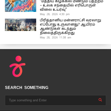
“மத்திய கிழக்கில் மீண்டும் பதற்றம்
– உலக சந்தையில் எரிபொருள்
விலை உயர்வு”
May 28, 2026 4:30 pm
பிரித்தானிய மன்னராட்சி வரலாறு
எப்போது உருவானது? ஆயிரம்
ஆண்டுகள் கடந்தும்
நிலைத்திருக்கிறது
May 28, 2026 11:38 am
SEARCH SOMETHING