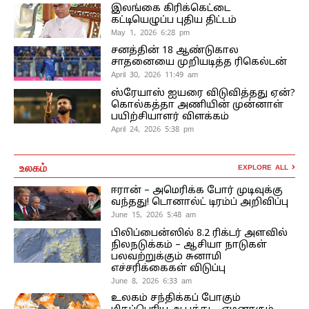
இலங்கை கிரிக்கெட்டை
கட்டியெழுப்ப புதிய திட்டம்
May 1, 2026 6:28 pm
சனத்தின் 18 ஆண்டுகால
சாதனையை முறியடித்த ரிகெல்டன்
April 30, 2026 11:49 am
ஸ்ரேயாஸ் ஐயரை விடுவித்தது ஏன்?
கொல்கத்தா அணியின் முன்னாள்
பயிற்சியாளர் விளக்கம்
April 24, 2026 5:38 pm
உலகம்
EXPLORE ALL
ஈரான் – அமெரிக்க போர் முடிவுக்கு
வந்தது! டொனால்ட் டிரம்ப் அறிவிப்பு
June 15, 2026 5:48 am
பிலிப்பைன்ஸில் 8.2 ரிக்டர் அளவில்
நிலநடுக்கம் – ஆசியா நாடுகள்
பலவற்றுக்கும் சுனாமி
எச்சரிக்கைகள் விடுப்பு
June 8, 2026 6:33 am
உலகம் சந்திக்கப் போகும்