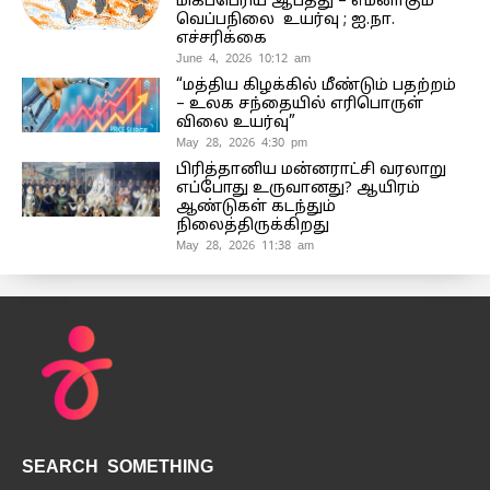
மிகப்பெரிய ஆபத்து – எமனாகும்
வெப்பநிலை உயர்வு ; ஐ.நா.
எச்சரிக்கை
June 4, 2026 10:12 am
“மத்திய கிழக்கில் மீண்டும் பதற்றம்
– உலக சந்தையில் எரிபொருள்
விலை உயர்வு”
May 28, 2026 4:30 pm
பிரித்தானிய மன்னராட்சி வரலாறு
எப்போது உருவானது? ஆயிரம்
ஆண்டுகள் கடந்தும்
நிலைத்திருக்கிறது
May 28, 2026 11:38 am
SEARCH SOMETHING