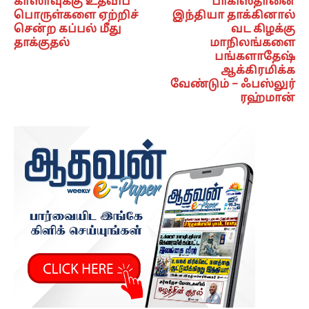
காஸாவுக்கு உதவிப்
பாகிஸ்தானை
பொருள்களை ஏற்றிச்
இந்தியா தாக்கினால்
சென்ற கப்பல் மீது
வட கிழக்கு
தாக்குதல்
மாநிலங்களை
பங்களாதேஷ்
ஆக்கிரமிக்க
வேண்டும் – ஃபஸ்லுர்
ரஹ்மான்