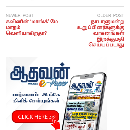
NEWER POST
OLDER POST
கவினின் ‘மாஸ்க்’ மே
நாடாளுமன்ற
மாதம்
உறுப்பினர்களுக்கு
வெளியாகிறதா?
வாகனங்கள்
இறக்குமதி
செய்யப்படாது