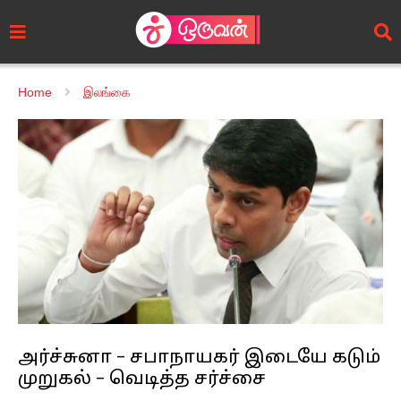
Home
இலங்கை
அர்ச்சுனா – சபாநாயகர் இடையே கடும்
முறுகல் – வெடித்த சர்ச்சை