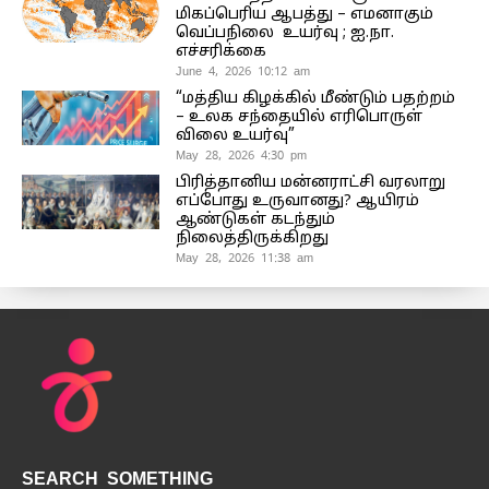
மிகப்பெரிய ஆபத்து – எமனாகும்
வெப்பநிலை உயர்வு ; ஐ.நா.
எச்சரிக்கை
June 4, 2026 10:12 am
“மத்திய கிழக்கில் மீண்டும் பதற்றம்
– உலக சந்தையில் எரிபொருள்
விலை உயர்வு”
May 28, 2026 4:30 pm
பிரித்தானிய மன்னராட்சி வரலாறு
எப்போது உருவானது? ஆயிரம்
ஆண்டுகள் கடந்தும்
நிலைத்திருக்கிறது
May 28, 2026 11:38 am
SEARCH SOMETHING