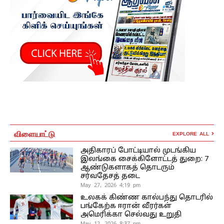
விளையாட்டு
EXPLORE ALL
அதிகாரப் போட்டியால் முடங்கிய
இலங்கை சைக்கிளோட்டத் துறை: 7
ஆண்டுகளாகத் தொடரும்
சர்வதேசத் தடை
May 27, 2026 4:19 pm
உலகக் கிண்ண கால்பந்து தொடரில்
பங்கேற்க ஈரான் வீரர்கள்
அமெரிக்கா செல்வது உறுதி
May 12, 2026 8:37 pm