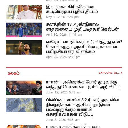
இலங்கை கிரிக்கெட்டை
கட்டியெழுப்ப புதிய திட்டம்
May 1, 2026 6:28 pm
சனத்தின் 18 ஆண்டுகால
சாதனையை முறியடித்த ரிகெல்டன்
April 30, 2026 11:49 am
ஸ்ரேயாஸ் ஐயரை விடுவித்தது ஏன்?
கொல்கத்தா அணியின் முன்னாள்
பயிற்சியாளர் விளக்கம்
April 24, 2026 5:38 pm
உலகம்
EXPLORE ALL
ஈரான் – அமெரிக்க போர் முடிவுக்கு
வந்தது! டொனால்ட் டிரம்ப் அறிவிப்பு
June 15, 2026 5:48 am
பிலிப்பைன்ஸில் 8.2 ரிக்டர் அளவில்
நிலநடுக்கம் – ஆசியா நாடுகள்
பலவற்றுக்கும் சுனாமி
எச்சரிக்கைகள் விடுப்பு
June 8, 2026 6:33 am
உலகம் சந்திக்கப் போகும்