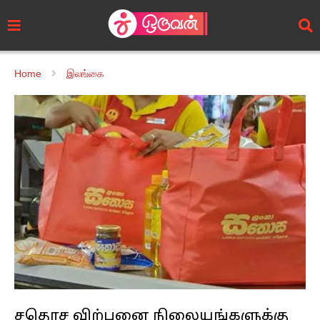
Home
இலங்கை
சதொச விற்பனை நிலையங்களுக்கு