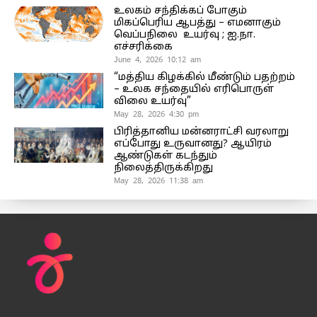
உலகம் சந்திக்கப் போகும்
மிகப்பெரிய ஆபத்து – எமனாகும்
வெப்பநிலை உயர்வு ; ஐ.நா.
எச்சரிக்கை
June 4, 2026 10:12 am
“மத்திய கிழக்கில் மீண்டும் பதற்றம்
– உலக சந்தையில் எரிபொருள்
விலை உயர்வு”
May 28, 2026 4:30 pm
பிரித்தானிய மன்னராட்சி வரலாறு
எப்போது உருவானது? ஆயிரம்
ஆண்டுகள் கடந்தும்
நிலைத்திருக்கிறது
May 28, 2026 11:38 am