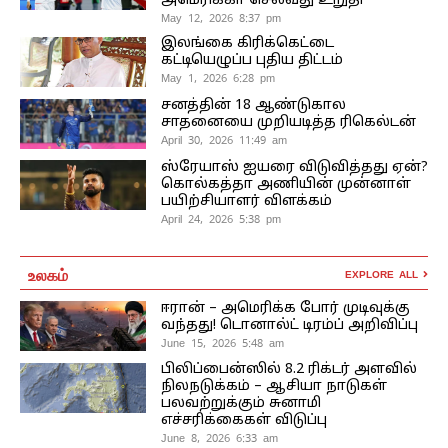
அமெரிக்கா செல்வது உறுதி
May 12, 2026 8:37 pm
இலங்கை கிரிக்கெட்டை
கட்டியெழுப்ப புதிய திட்டம்
May 1, 2026 6:28 pm
சனத்தின் 18 ஆண்டுகால
சாதனையை முறியடித்த ரிகெல்டன்
April 30, 2026 11:49 am
ஸ்ரேயாஸ் ஐயரை விடுவித்தது ஏன்?
கொல்கத்தா அணியின் முன்னாள்
பயிற்சியாளர் விளக்கம்
April 24, 2026 5:38 pm
உலகம்
EXPLORE ALL
ஈரான் – அமெரிக்க போர் முடிவுக்கு
வந்தது! டொனால்ட் டிரம்ப் அறிவிப்பு
June 15, 2026 5:48 am
பிலிப்பைன்ஸில் 8.2 ரிக்டர் அளவில்
நிலநடுக்கம் – ஆசியா நாடுகள்
பலவற்றுக்கும் சுனாமி
எச்சரிக்கைகள் விடுப்பு
June 8, 2026 6:33 am