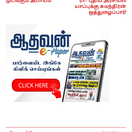
முடங்கும் அபாயம்
ரா? புதிய அரசியல்
யாப்புக்கு சுமந்திரன்
ஒத்துழைப்பார்!