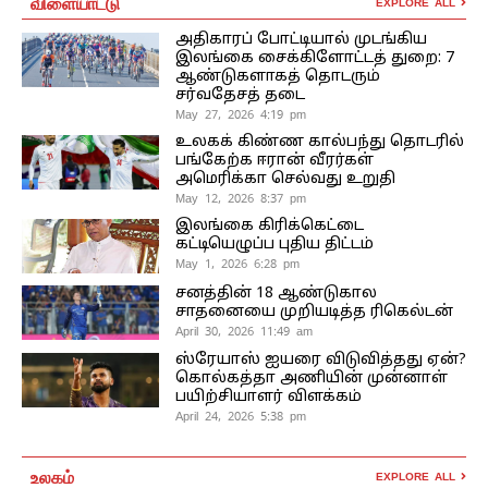
விளையாட்டு
EXPLORE ALL
அதிகாரப் போட்டியால் முடங்கிய
இலங்கை சைக்கிளோட்டத் துறை: 7
ஆண்டுகளாகத் தொடரும்
சர்வதேசத் தடை
May 27, 2026 4:19 pm
உலகக் கிண்ண கால்பந்து தொடரில்
பங்கேற்க ஈரான் வீரர்கள்
அமெரிக்கா செல்வது உறுதி
May 12, 2026 8:37 pm
இலங்கை கிரிக்கெட்டை
கட்டியெழுப்ப புதிய திட்டம்
May 1, 2026 6:28 pm
சனத்தின் 18 ஆண்டுகால
சாதனையை முறியடித்த ரிகெல்டன்
April 30, 2026 11:49 am
ஸ்ரேயாஸ் ஐயரை விடுவித்தது ஏன்?
கொல்கத்தா அணியின் முன்னாள்
பயிற்சியாளர் விளக்கம்
April 24, 2026 5:38 pm
உலகம்
EXPLORE ALL