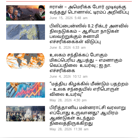
ஈரான் – அமெரிக்க போர் முடிவுக்கு
வந்தது! டொனால்ட் டிரம்ப் அறிவிப்பு
June 15, 2026 5:48 am
பிலிப்பைன்ஸில் 8.2 ரிக்டர் அளவில்
நிலநடுக்கம் – ஆசியா நாடுகள்
பலவற்றுக்கும் சுனாமி
எச்சரிக்கைகள் விடுப்பு
June 8, 2026 6:33 am
உலகம் சந்திக்கப் போகும்
மிகப்பெரிய ஆபத்து – எமனாகும்
வெப்பநிலை உயர்வு ; ஐ.நா.
எச்சரிக்கை
June 4, 2026 10:12 am
“மத்திய கிழக்கில் மீண்டும் பதற்றம்
– உலக சந்தையில் எரிபொருள்
விலை உயர்வு”
May 28, 2026 4:30 pm
பிரித்தானிய மன்னராட்சி வரலாறு
எப்போது உருவானது? ஆயிரம்
ஆண்டுகள் கடந்தும்
நிலைத்திருக்கிறது
May 28, 2026 11:38 am