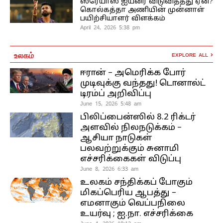
ஸ்ரேயாஸ் ஐயரை விடுவித்தது ஏன்?
கொல்கத்தா அணியின் முன்னாள்
பயிற்சியாளர் விளக்கம்
April 24, 2026 5:38 pm
உலகம்
EXPLORE ALL
ஈரான் – அமெரிக்க போர்
முடிவுக்கு வந்தது! டொனால்ட்
டிரம்ப் அறிவிப்பு
June 15, 2026 5:48 am
பிலிப்பைன்ஸில் 8.2 ரிக்டர்
அளவில் நிலநடுக்கம் –
ஆசியா நாடுகள்
பலவற்றுக்கும் சுனாமி
எச்சரிக்கைகள் விடுப்பு
June 8, 2026 6:33 am
உலகம் சந்திக்கப் போகும்
மிகப்பெரிய ஆபத்து –
எமனாகும் வெப்பநிலை
உயர்வு ; ஐ.நா. எச்சரிக்கை