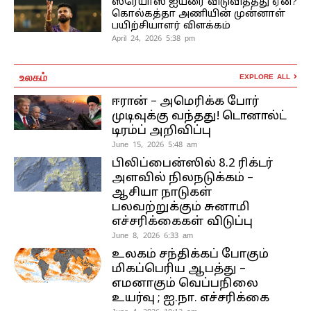
ஸ்ரேயாஸ் ஐயரை விடுவித்தது ஏன்?
கொல்கத்தா அணியின் முன்னாள்
பயிற்சியாளர் விளக்கம்
April 24, 2026 5:38 pm
உலகம்
EXPLORE ALL
ஈரான் – அமெரிக்க போர்
முடிவுக்கு வந்தது! டொனால்ட்
டிரம்ப் அறிவிப்பு
June 15, 2026 5:48 am
பிலிப்பைன்ஸில் 8.2 ரிக்டர்
அளவில் நிலநடுக்கம் –
ஆசியா நாடுகள்
பலவற்றுக்கும் சுனாமி
எச்சரிக்கைகள் விடுப்பு
June 8, 2026 6:33 am
உலகம் சந்திக்கப் போகும்
மிகப்பெரிய ஆபத்து –
எமனாகும் வெப்பநிலை
உயர்வு ; ஐ.நா. எச்சரிக்கை