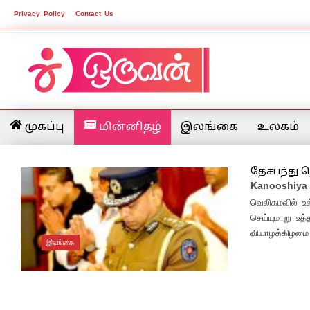
Privacy Policy
Contact Us
முகப்பு
மின்னிதழ்
இலங்கை
உலகம்
தேசபந்து 
Kanooshiya
வெலிகமவில் உள
செய்யுமாறு உத
வியாழக்கிழமை 
இலங்கை