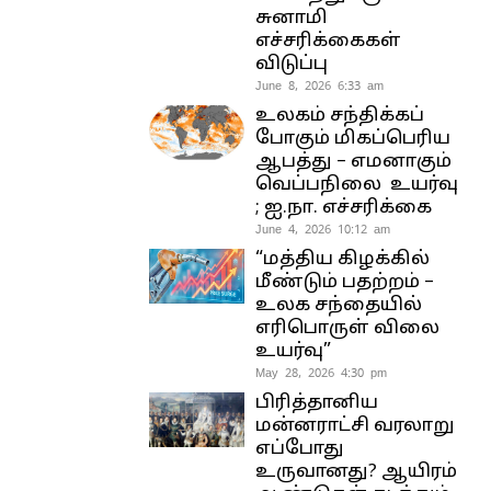
சுனாமி
எச்சரிக்கைகள்
விடுப்பு
June 8, 2026 6:33 am
உலகம் சந்திக்கப்
போகும் மிகப்பெரிய
ஆபத்து – எமனாகும்
வெப்பநிலை உயர்வு
; ஐ.நா. எச்சரிக்கை
June 4, 2026 10:12 am
“மத்திய கிழக்கில்
மீண்டும் பதற்றம் –
உலக சந்தையில்
எரிபொருள் விலை
உயர்வு”
May 28, 2026 4:30 pm
பிரித்தானிய
மன்னராட்சி வரலாறு
எப்போது
உருவானது? ஆயிரம்