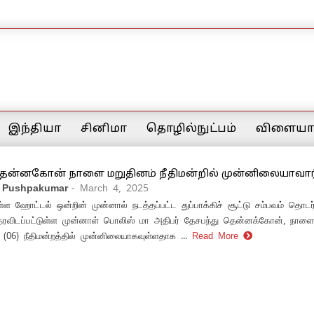
இந்தியா
சினிமா
தொழில்நுட்பம்
விளையாட
தென்னகோன் நாளை மறுதினம் நீதிமன்றில் முன்னிலையாவார
 Pushpakumar
- March 4, 2025
்ள ஹோட்டல் ஒன்றின் முன்னால் நடத்தப்பட்ட துப்பாக்கிச் சூட்டு சம்பவம் தொடர
்தரவிடப்பட்டுள்ள முன்னாள் பொலிஸ் மா அதிபர் தேசபந்து தென்னக்கோன், நாளை
(06) நீதிமன்றத்தில் முன்னிலையாகவுள்ளதாக ...
Read More