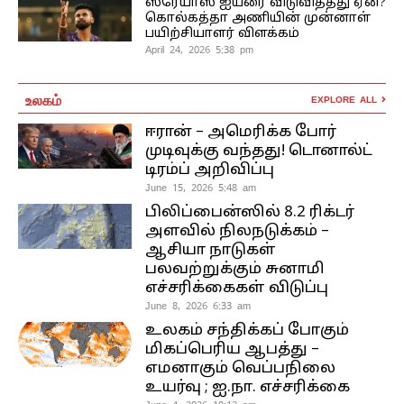
ஸ்ரேயாஸ் ஐயரை விடுவித்தது ஏன்?
கொல்கத்தா அணியின் முன்னாள்
பயிற்சியாளர் விளக்கம்
April 24, 2026 5:38 pm
உலகம்
EXPLORE ALL
ஈரான் – அமெரிக்க போர்
முடிவுக்கு வந்தது! டொனால்ட்
டிரம்ப் அறிவிப்பு
June 15, 2026 5:48 am
பிலிப்பைன்ஸில் 8.2 ரிக்டர்
அளவில் நிலநடுக்கம் –
ஆசியா நாடுகள்
பலவற்றுக்கும் சுனாமி
எச்சரிக்கைகள் விடுப்பு
June 8, 2026 6:33 am
உலகம் சந்திக்கப் போகும்
மிகப்பெரிய ஆபத்து –
எமனாகும் வெப்பநிலை
உயர்வு ; ஐ.நா. எச்சரிக்கை